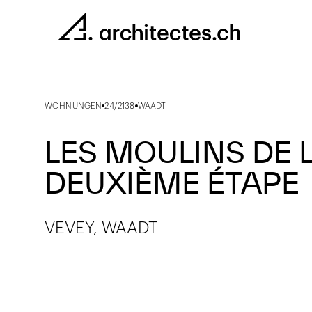
WOHNUNGEN
24/2138
WAADT
LES MOULINS DE L
DEUXIÈME ÉTAPE
VEVEY, WAADT