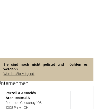
Sie sind noch nicht gelistet und möchten es
werden ?
Werden Sie Mitglied
Unternehmen
Pezzoli & Associés |
Architectes SA
Route de Cossonay 108,
1008 Prilly - CH