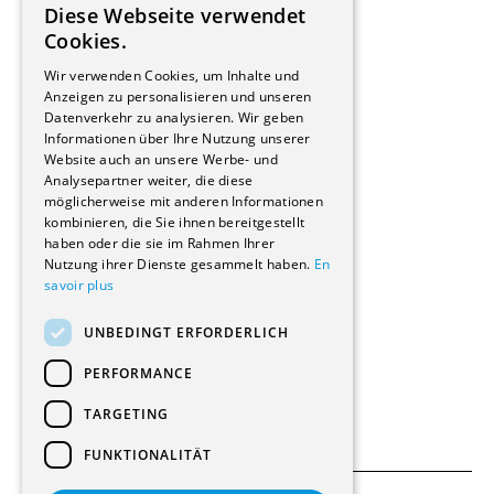
Diese Webseite verwendet
Hersteller/Lieferanten
FRENCH
Cookies.
Bauherrschaften
GERMAN
Immobilienverwaltungsgesellschaften
Wir verwenden Cookies, um Inhalte und
Stockwerkeigentum
Anzeigen zu personalisieren und unseren
Reportagen
Datenverkehr zu analysieren. Wir geben
Informationen über Ihre Nutzung unserer
Wohnungen
Website auch an unsere Werbe- und
Renovierungen
Analysepartner weiter, die diese
Innere Umbauten
möglicherweise mit anderen Informationen
Gastgewerbe und Tourismus
kombinieren, die Sie ihnen bereitgestellt
Verwaltungsgebäude und Geschäfte
haben oder die sie im Rahmen Ihrer
Schuleinrichtungen
Nutzung ihrer Dienste gesammelt haben.
En
savoir plus
Medizinische Einrichtungen
Villen
UNBEDINGT ERFORDERLICH
Kultur - Sport - Freizeit
Industrie - Handwerk
PERFORMANCE
Transport und Parkplätze
Diverse Bauten
TARGETING
FUNKTIONALITÄT