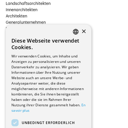
Landschaftsarchitekten
Innenarchitekten
Architekten
Generalunternehmen
×
Beauftragte Unternehmen
Installateure
Diese Webseite verwendet
Hersteller/Lieferanten
FRENCH
Cookies.
Bauherrschaften
GERMAN
Immobilienverwaltungsgesellschaften
Wir verwenden Cookies, um Inhalte und
Stockwerkeigentum
Anzeigen zu personalisieren und unseren
Reportagen
Datenverkehr zu analysieren. Wir geben
Informationen über Ihre Nutzung unserer
Wohnungen
Website auch an unsere Werbe- und
Renovierungen
Analysepartner weiter, die diese
Innere Umbauten
möglicherweise mit anderen Informationen
Gastgewerbe und Tourismus
kombinieren, die Sie ihnen bereitgestellt
Verwaltungsgebäude und Geschäfte
haben oder die sie im Rahmen Ihrer
Schuleinrichtungen
Nutzung ihrer Dienste gesammelt haben.
En
savoir plus
Medizinische Einrichtungen
Villen
UNBEDINGT ERFORDERLICH
Kultur - Sport - Freizeit