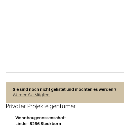
Veröffentlicht am
1.4.2021
263
Ansichten
Sie sind noch nicht gelistet und möchten es werden ?
Werden Sie Mitglied
Privater Projekteigentümer
Wohnbaugenossenschaft
Linde - 8266 Steckborn