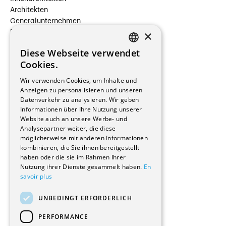
Architekten
Generalunternehmen
×
Beauftragte Unternehmen
Installateure
Diese Webseite verwendet
Hersteller/Lieferanten
FRENCH
Cookies.
Bauherrschaften
GERMAN
Immobilienverwaltungsgesellschaften
Wir verwenden Cookies, um Inhalte und
Stockwerkeigentum
Anzeigen zu personalisieren und unseren
Reportagen
Datenverkehr zu analysieren. Wir geben
Informationen über Ihre Nutzung unserer
Wohnungen
Website auch an unsere Werbe- und
Renovierungen
Analysepartner weiter, die diese
Innere Umbauten
möglicherweise mit anderen Informationen
Gastgewerbe und Tourismus
kombinieren, die Sie ihnen bereitgestellt
Verwaltungsgebäude und Geschäfte
haben oder die sie im Rahmen Ihrer
Schuleinrichtungen
Nutzung ihrer Dienste gesammelt haben.
En
savoir plus
Medizinische Einrichtungen
Villen
UNBEDINGT ERFORDERLICH
Kultur - Sport - Freizeit
Industrie - Handwerk
PERFORMANCE
Transport und Parkplätze