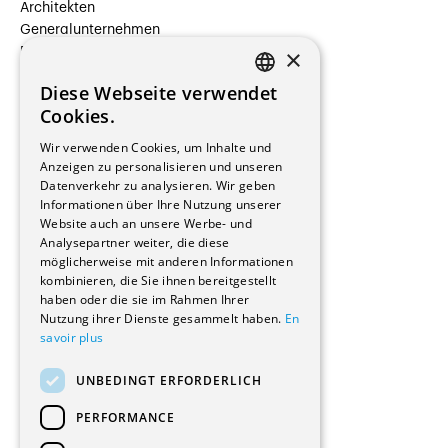
Architekten
Generalunternehmen
×
Beauftragte Unternehmen
Installateure
Diese Webseite verwendet
Hersteller/Lieferanten
FRENCH
Cookies.
Bauherrschaften
GERMAN
Immobilienverwaltungsgesellschaften
Wir verwenden Cookies, um Inhalte und
Stockwerkeigentum
Anzeigen zu personalisieren und unseren
Reportagen
Datenverkehr zu analysieren. Wir geben
Informationen über Ihre Nutzung unserer
Wohnungen
Website auch an unsere Werbe- und
Renovierungen
Analysepartner weiter, die diese
Innere Umbauten
möglicherweise mit anderen Informationen
Gastgewerbe und Tourismus
kombinieren, die Sie ihnen bereitgestellt
Verwaltungsgebäude und Geschäfte
haben oder die sie im Rahmen Ihrer
Schuleinrichtungen
Nutzung ihrer Dienste gesammelt haben.
En
savoir plus
Medizinische Einrichtungen
Villen
UNBEDINGT ERFORDERLICH
Kultur - Sport - Freizeit
Industrie - Handwerk
PERFORMANCE
Transport und Parkplätze
Diverse Bauten