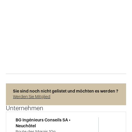
Veröffentlicht am
Ansichten
Sie sind noch nicht gelistet und möchten es werden ?
Werden Sie Mitglied
Unternehmen
BG Ingénieurs Conseils SA •
Neuchâtel
Route des Marais 10a,