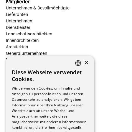
Mitglieder
Unternehmen & Bevollmächtigte
Lieferanten
Unternehmen
Dienstleister
Landschaftsarchitekten
Innenarchitekten
Architekten
Generalunternehmen
×
Beauftragte Unternehmen
Installateure
Diese Webseite verwendet
Hersteller/Lieferanten
FRENCH
Cookies.
Bauherrschaften
GERMAN
Immobilienverwaltungsgesellschaften
Wir verwenden Cookies, um Inhalte und
Stockwerkeigentum
Anzeigen zu personalisieren und unseren
Reportagen
Datenverkehr zu analysieren. Wir geben
Informationen über Ihre Nutzung unserer
Wohnungen
Website auch an unsere Werbe- und
Renovierungen
Analysepartner weiter, die diese
Innere Umbauten
möglicherweise mit anderen Informationen
Gastgewerbe und Tourismus
kombinieren, die Sie ihnen bereitgestellt
Verwaltungsgebäude und Geschäfte