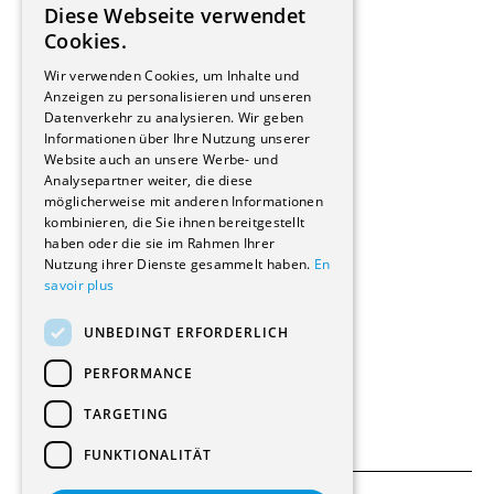
Diese Webseite verwendet
Hersteller/Lieferanten
FRENCH
Cookies.
Bauherrschaften
GERMAN
Immobilienverwaltungsgesellschaften
Wir verwenden Cookies, um Inhalte und
Stockwerkeigentum
Anzeigen zu personalisieren und unseren
Reportagen
Datenverkehr zu analysieren. Wir geben
Informationen über Ihre Nutzung unserer
Wohnungen
Website auch an unsere Werbe- und
Renovierungen
Analysepartner weiter, die diese
Innere Umbauten
möglicherweise mit anderen Informationen
Gastgewerbe und Tourismus
kombinieren, die Sie ihnen bereitgestellt
Verwaltungsgebäude und Geschäfte
haben oder die sie im Rahmen Ihrer
Schuleinrichtungen
Nutzung ihrer Dienste gesammelt haben.
En
savoir plus
Medizinische Einrichtungen
Villen
UNBEDINGT ERFORDERLICH
Kultur - Sport - Freizeit
Industrie - Handwerk
PERFORMANCE
Transport und Parkplätze
Diverse Bauten
TARGETING
FUNKTIONALITÄT