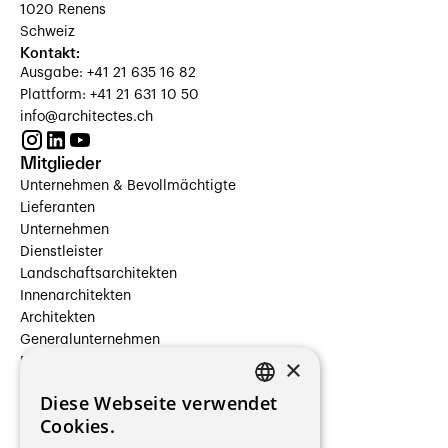
1020 Renens
Schweiz
Kontakt:
Ausgabe: +41 21 635 16 82
Plattform: +41 21 631 10 50
info@architectes.ch
Mitglieder
Unternehmen & Bevollmächtigte
Lieferanten
Unternehmen
Dienstleister
Landschaftsarchitekten
Innenarchitekten
Architekten
Generalunternehmen
×
Beauftragte Unternehmen
Installateure
Diese Webseite verwendet
Hersteller/Lieferanten
FRENCH
Cookies.
Bauherrschaften
GERMAN