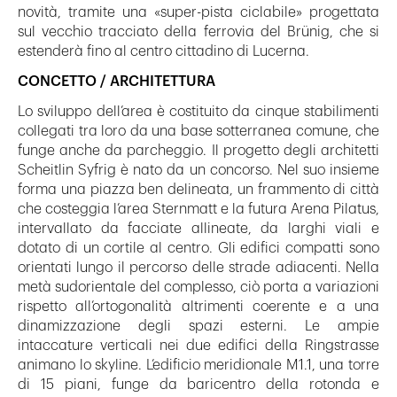
novità, tramite una «super-pista ciclabile» progettata
sul vecchio tracciato della ferrovia del Brünig, che si
estenderà fino al centro cittadino di Lucerna.
CONCETTO / ARCHITETTURA
Lo sviluppo dell’area è costituito da cinque stabilimenti
collegati tra loro da una base sotterranea comune, che
funge anche da parcheggio. Il progetto degli architetti
Scheitlin Syfrig è nato da un concorso. Nel suo insieme
forma una piazza ben delineata, un frammento di città
che costeggia l’area Sternmatt e la futura Arena Pilatus,
intervallato da facciate allineate, da larghi viali e
dotato di un cortile al centro. Gli edifici compatti sono
orientati lungo il percorso delle strade adiacenti. Nella
metà sudorientale del complesso, ciò porta a variazioni
rispetto all’ortogonalità altrimenti coerente e a una
dinamizzazione degli spazi esterni. Le ampie
intaccature verticali nei due edifici della Ringstrasse
animano lo skyline. L’edificio meridionale M1.1, una torre
di 15 piani, funge da baricentro della rotonda e