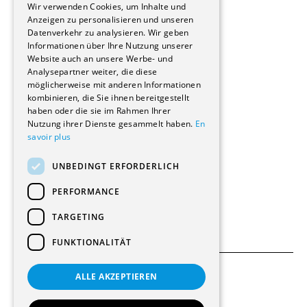
Immobilienverwaltungsgesellschaften
Wir verwenden Cookies, um Inhalte und
Stockwerkeigentum
Anzeigen zu personalisieren und unseren
Reportagen
Datenverkehr zu analysieren. Wir geben
Informationen über Ihre Nutzung unserer
Wohnungen
Website auch an unsere Werbe- und
Renovierungen
Analysepartner weiter, die diese
Innere Umbauten
möglicherweise mit anderen Informationen
Gastgewerbe und Tourismus
kombinieren, die Sie ihnen bereitgestellt
Verwaltungsgebäude und Geschäfte
haben oder die sie im Rahmen Ihrer
Schuleinrichtungen
Nutzung ihrer Dienste gesammelt haben.
En
savoir plus
Medizinische Einrichtungen
Villen
UNBEDINGT ERFORDERLICH
Kultur - Sport - Freizeit
Industrie - Handwerk
PERFORMANCE
Transport und Parkplätze
Diverse Bauten
TARGETING
FUNKTIONALITÄT
ALLE AKZEPTIEREN
Allgemeine Bedingungen
Einstellungen für Cookies