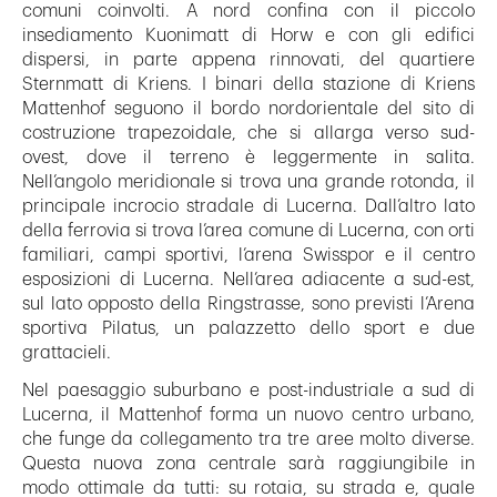
comuni coinvolti. A nord confina con il piccolo
insediamento Kuonimatt di Horw e con gli edifici
dispersi, in parte appena rinnovati, del quartiere
Sternmatt di Kriens. I binari della stazione di Kriens
Mattenhof seguono il bordo nordorientale del sito di
costruzione trapezoidale, che si allarga verso sud-
ovest, dove il terreno è leggermente in salita.
Nell’angolo meridionale si trova una grande rotonda, il
principale incrocio stradale di Lucerna. Dall’altro lato
della ferrovia si trova l’area comune di Lucerna, con orti
familiari, campi sportivi, l’arena Swisspor e il centro
esposizioni di Lucerna. Nell’area adiacente a sud-est,
sul lato opposto della Ringstrasse, sono previsti l’Arena
sportiva Pilatus, un palazzetto dello sport e due
grattacieli.
Nel paesaggio suburbano e post-industriale a sud di
Lucerna, il Mattenhof forma un nuovo centro urbano,
che funge da collegamento tra tre aree molto diverse.
Questa nuova zona centrale sarà raggiungibile in
modo ottimale da tutti: su rotaia, su strada e, quale