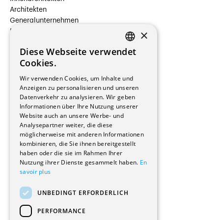
Architekten
Generalunternehmen
×
Beauftragte Unternehmen
Installateure
Diese Webseite verwendet
Hersteller/Lieferanten
FRENCH
Cookies.
Bauherrschaften
GERMAN
Immobilienverwaltungsgesellschaften
Wir verwenden Cookies, um Inhalte und
Stockwerkeigentum
Anzeigen zu personalisieren und unseren
Reportagen
Datenverkehr zu analysieren. Wir geben
Informationen über Ihre Nutzung unserer
Wohnungen
Website auch an unsere Werbe- und
Renovierungen
Analysepartner weiter, die diese
Innere Umbauten
möglicherweise mit anderen Informationen
Gastgewerbe und Tourismus
kombinieren, die Sie ihnen bereitgestellt
Verwaltungsgebäude und Geschäfte
haben oder die sie im Rahmen Ihrer
Schuleinrichtungen
Nutzung ihrer Dienste gesammelt haben.
En
savoir plus
Medizinische Einrichtungen
Villen
UNBEDINGT ERFORDERLICH
Kultur - Sport - Freizeit
Industrie - Handwerk
PERFORMANCE
Transport und Parkplätze