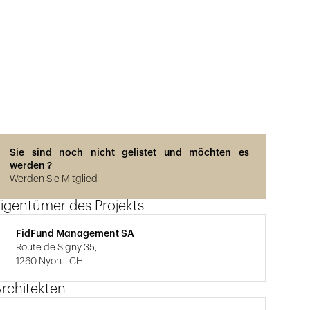
Sie sind noch nicht gelistet und möchten es
werden ?
Werden Sie Mitglied
igentümer des Projekts
FidFund Management SA
Route de Signy 35,
1260 Nyon - CH
rchitekten