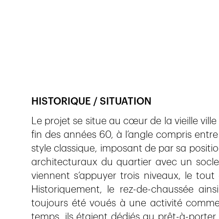
Veröffentlicht am
16.5.2020
835
Ansichte
HISTORIQUE / SITUATION
Le projet se situe au cœur de la vieille vi
fin des années 60, à l’angle compris entre
style classique, imposant de par sa positi
architecturaux du quartier avec un socl
viennent s’appuyer trois niveaux, le tou
Historiquement, le rez-de-chaussée ain
toujours été voués à une activité commer
temps, ils étaient dédiés au prêt-à-porter.