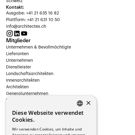
Schweiz
Kontakt:
Ausgabe: +41 21 635 16 82
Plattform: +41 21 631 10 50
info@architectes.ch
Mitglieder
Unternehmen & Bevollmächtigte
Lieferanten
Unternehmen
Dienstleister
Landschaftsarchitekten
Innenarchitekten
Architekten
Generalunternehmen
×
Beauftragte Unternehmen
Installateure
Diese Webseite verwendet
Hersteller/Lieferanten
FRENCH
Cookies.
Bauherrschaften
GERMAN
Immobilienverwaltungsgesellschaften
Wir verwenden Cookies, um Inhalte und
Stockwerkeigentum
Anzeigen zu personalisieren und unseren