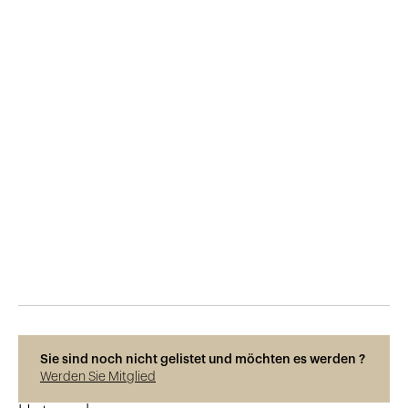
Veröffentlicht am
29.5.2015
496
Ansichten
Sie sind noch nicht gelistet und möchten es werden ?
Werden Sie Mitglied