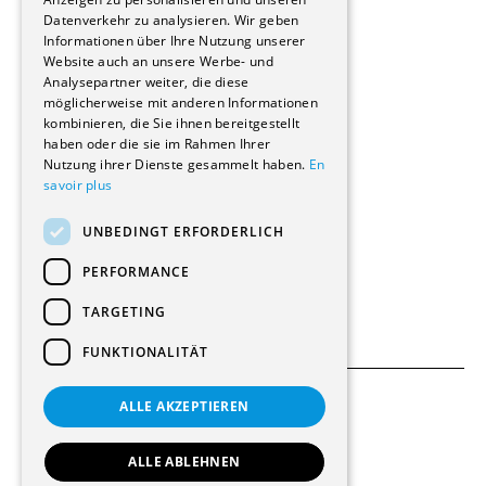
Reportagen
Datenverkehr zu analysieren. Wir geben
Informationen über Ihre Nutzung unserer
Wohnungen
Website auch an unsere Werbe- und
Renovierungen
Analysepartner weiter, die diese
Innere Umbauten
möglicherweise mit anderen Informationen
Gastgewerbe und Tourismus
kombinieren, die Sie ihnen bereitgestellt
Verwaltungsgebäude und Geschäfte
haben oder die sie im Rahmen Ihrer
Schuleinrichtungen
Nutzung ihrer Dienste gesammelt haben.
En
savoir plus
Medizinische Einrichtungen
Villen
UNBEDINGT ERFORDERLICH
Kultur - Sport - Freizeit
Industrie - Handwerk
PERFORMANCE
Transport und Parkplätze
Diverse Bauten
TARGETING
FUNKTIONALITÄT
ALLE AKZEPTIEREN
Allgemeine Bedingungen
Einstellungen für Cookies
ALLE ABLEHNEN
© 2026 Alle Rechte vorbehalten