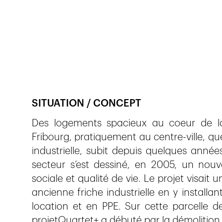
Veröffentlicht am
20.2.2018
2'110
Ansichte
SITUATION / CONCEPT
Des logements spacieux au coeur de la v
Fribourg, pratiquement au centre-ville, qu
industrielle, subit depuis quelques ann
secteur s’est dessiné, en 2005, un nouv
sociale et qualité de vie. Le projet visait 
ancienne friche industrielle en y instal
location et en PPE. Sur cette parcelle d
projetQuartet+ a débuté par la démolition 