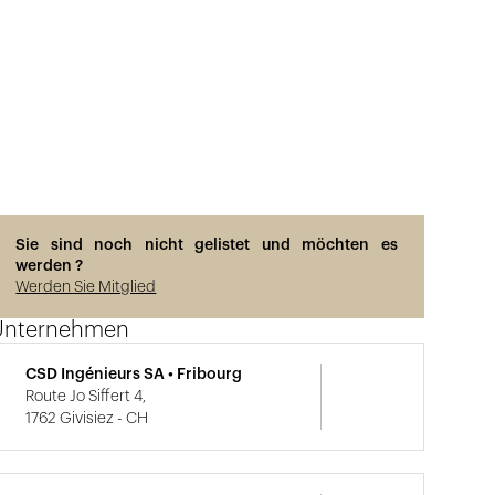
Sie sind noch nicht gelistet und möchten es
werden ?
Werden Sie Mitglied
Unternehmen
CSD Ingénieurs SA • Fribourg
Route Jo Siffert 4,
1762 Givisiez - CH