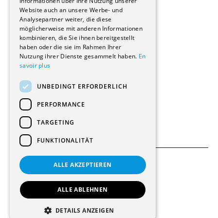
Informationen über Ihre Nutzung unserer
Wohnungen
Website auch an unsere Werbe- und
Renovierungen
Analysepartner weiter, die diese
Innere Umbauten
möglicherweise mit anderen Informationen
Gastgewerbe und Tourismus
kombinieren, die Sie ihnen bereitgestellt
Verwaltungsgebäude und Geschäfte
haben oder die sie im Rahmen Ihrer
Schuleinrichtungen
Nutzung ihrer Dienste gesammelt haben.
En
savoir plus
Medizinische Einrichtungen
Villen
UNBEDINGT ERFORDERLICH
Kultur - Sport - Freizeit
Industrie - Handwerk
PERFORMANCE
Transport und Parkplätze
Diverse Bauten
TARGETING
FUNKTIONALITÄT
ALLE AKZEPTIEREN
Allgemeine Bedingungen
Einstellungen für Cookies
ALLE ABLEHNEN
© 2026 Alle Rechte vorbehalten
DETAILS ANZEIGEN