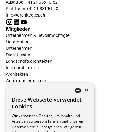
Ausgabe: +41 21 635 16 82
Plattform: +41 21 631 10 50
info@architectes.ch
Mitglieder
Unternehmen & Bevollmächtigte
Lieferanten
Unternehmen
Dienstleister
Landschaftsarchitekten
Innenarchitekten
Architekten
Generalunternehmen
×
Beauftragte Unternehmen
Installateure
Diese Webseite verwendet
Hersteller/Lieferanten
FRENCH
Cookies.
Bauherrschaften
GERMAN
Immobilienverwaltungsgesellschaften
Wir verwenden Cookies, um Inhalte und
Stockwerkeigentum
Anzeigen zu personalisieren und unseren
Reportagen
Datenverkehr zu analysieren. Wir geben