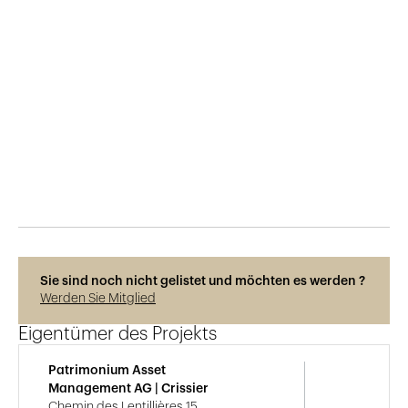
Veröffentlicht am
22.12.2020
1'176
Ansichten
Sie sind noch nicht gelistet und möchten es werden ?
Werden Sie Mitglied
Eigentümer des Projekts
Patrimonium Asset
Management AG | Crissier
Chemin des Lentillières 15,