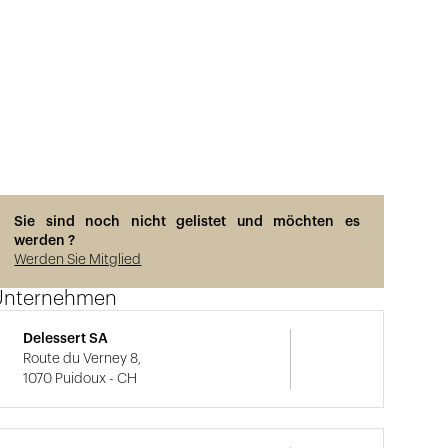
Sie sind noch nicht gelistet und möchten es
werden ?
Werden Sie Mitglied
Unternehmen
Delessert SA
Route du Verney 8,
1070 Puidoux - CH