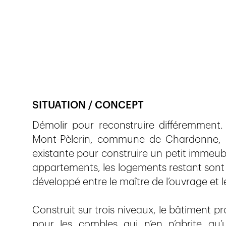
Veröffentlicht am
23.2.2019
631
Ansichten
SITUATION / CONCEPT
Démolir pour reconstruire différemment.
Mont-Pèlerin, commune de Chardonne, le 
existante pour construire un petit immeub
appartements, les logements restant sont d
développé entre le maître de l’ouvrage et l
Construit sur trois niveaux, le bâtiment 
pour les combles qui n’en n’abrite qu’