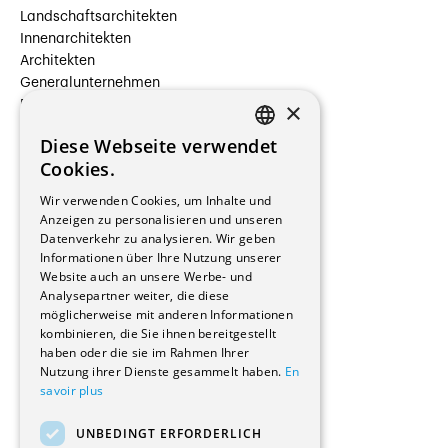
Landschaftsarchitekten
Innenarchitekten
Architekten
Generalunternehmen
×
Beauftragte Unternehmen
Installateure
Diese Webseite verwendet
Hersteller/Lieferanten
FRENCH
Cookies.
Bauherrschaften
GERMAN
Immobilienverwaltungsgesellschaften
Wir verwenden Cookies, um Inhalte und
Stockwerkeigentum
Anzeigen zu personalisieren und unseren
Reportagen
Datenverkehr zu analysieren. Wir geben
Informationen über Ihre Nutzung unserer
Wohnungen
Website auch an unsere Werbe- und
Renovierungen
Analysepartner weiter, die diese
Innere Umbauten
möglicherweise mit anderen Informationen
Gastgewerbe und Tourismus
kombinieren, die Sie ihnen bereitgestellt
Verwaltungsgebäude und Geschäfte
haben oder die sie im Rahmen Ihrer
Schuleinrichtungen
Nutzung ihrer Dienste gesammelt haben.
En
savoir plus
Medizinische Einrichtungen
Villen
UNBEDINGT ERFORDERLICH
Kultur - Sport - Freizeit