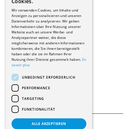
Cookies.
Bauherrschaften
GERMAN
Immobilienverwaltungsgesellschaften
Wir verwenden Cookies, um Inhalte und
Stockwerkeigentum
Anzeigen zu personalisieren und unseren
Reportagen
Datenverkehr zu analysieren. Wir geben
Informationen über Ihre Nutzung unserer
Wohnungen
Website auch an unsere Werbe- und
Renovierungen
Analysepartner weiter, die diese
Innere Umbauten
möglicherweise mit anderen Informationen
Gastgewerbe und Tourismus
kombinieren, die Sie ihnen bereitgestellt
Verwaltungsgebäude und Geschäfte
haben oder die sie im Rahmen Ihrer
Schuleinrichtungen
Nutzung ihrer Dienste gesammelt haben.
En
savoir plus
Medizinische Einrichtungen
Villen
UNBEDINGT ERFORDERLICH
Kultur - Sport - Freizeit
Industrie - Handwerk
PERFORMANCE
Transport und Parkplätze
Diverse Bauten
TARGETING
FUNKTIONALITÄT
ALLE AKZEPTIEREN
Allgemeine Bedingungen