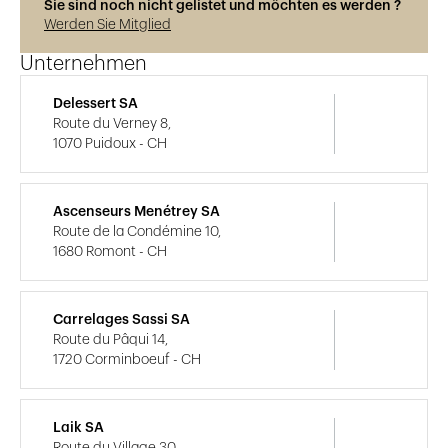
Sie sind noch nicht gelistet und möchten es werden ?
Werden Sie Mitglied
Unternehmen
Delessert SA
Route du Verney 8,
1070 Puidoux - CH
Ascenseurs Menétrey SA
Route de la Condémine 10,
1680 Romont - CH
Carrelages Sassi SA
Route du Pâqui 14,
1720 Corminboeuf - CH
Laik SA
Route du Village 30,