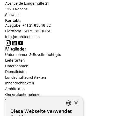
Avenue de Longemalle 21
1020 Renens
Schweiz
Kontakt:
Ausgabe: +41 21 635 16 82
Plattform: +41 21 631 10 50
info@architectes.ch
Mitglieder
Unternehmen & Bevollmächtigte
Lieferanten
Unternehmen
Dienstleister
Landschaftsarchitekten
Innenarchitekten
Architekten
Generalunternehmen
×
Beauftragte Unternehmen
Installateure
Diese Webseite verwendet
Hersteller/Lieferanten
FRENCH