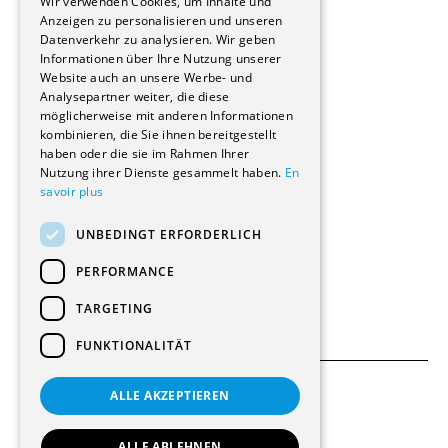
Wir verwenden Cookies, um Inhalte und
Stockwerkeigentum
Anzeigen zu personalisieren und unseren
Reportagen
Datenverkehr zu analysieren. Wir geben
Informationen über Ihre Nutzung unserer
Wohnungen
Website auch an unsere Werbe- und
Renovierungen
Analysepartner weiter, die diese
Innere Umbauten
möglicherweise mit anderen Informationen
Gastgewerbe und Tourismus
kombinieren, die Sie ihnen bereitgestellt
Verwaltungsgebäude und Geschäfte
haben oder die sie im Rahmen Ihrer
Schuleinrichtungen
Nutzung ihrer Dienste gesammelt haben.
En
savoir plus
Medizinische Einrichtungen
Villen
UNBEDINGT ERFORDERLICH
Kultur - Sport - Freizeit
Industrie - Handwerk
PERFORMANCE
Transport und Parkplätze
Diverse Bauten
TARGETING
FUNKTIONALITÄT
ALLE AKZEPTIEREN
Allgemeine Bedingungen
Einstellungen für Cookies
ALLE ABLEHNEN