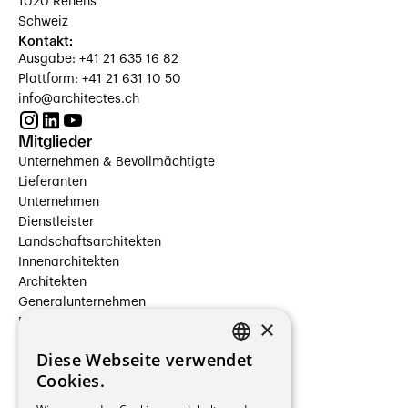
1020 Renens
Schweiz
Kontakt:
Ausgabe: +41 21 635 16 82
Plattform: +41 21 631 10 50
info@architectes.ch
Mitglieder
Unternehmen & Bevollmächtigte
Lieferanten
Unternehmen
Dienstleister
Landschaftsarchitekten
Innenarchitekten
Architekten
Generalunternehmen
×
Beauftragte Unternehmen
Installateure
Diese Webseite verwendet
Hersteller/Lieferanten
FRENCH
Cookies.
Bauherrschaften
GERMAN
Immobilienverwaltungsgesellschaften