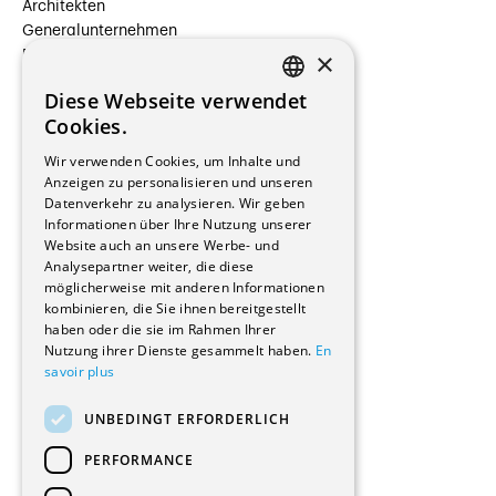
Architekten
Generalunternehmen
×
Beauftragte Unternehmen
Installateure
Diese Webseite verwendet
Hersteller/Lieferanten
FRENCH
Cookies.
Bauherrschaften
GERMAN
Immobilienverwaltungsgesellschaften
Wir verwenden Cookies, um Inhalte und
Stockwerkeigentum
Anzeigen zu personalisieren und unseren
Reportagen
Datenverkehr zu analysieren. Wir geben
Informationen über Ihre Nutzung unserer
Wohnungen
Website auch an unsere Werbe- und
Renovierungen
Analysepartner weiter, die diese
Innere Umbauten
möglicherweise mit anderen Informationen
Gastgewerbe und Tourismus
kombinieren, die Sie ihnen bereitgestellt
Verwaltungsgebäude und Geschäfte
haben oder die sie im Rahmen Ihrer
Schuleinrichtungen
Nutzung ihrer Dienste gesammelt haben.
En
savoir plus
Medizinische Einrichtungen
Villen
UNBEDINGT ERFORDERLICH
Kultur - Sport - Freizeit
Industrie - Handwerk
PERFORMANCE
Transport und Parkplätze
Diverse Bauten