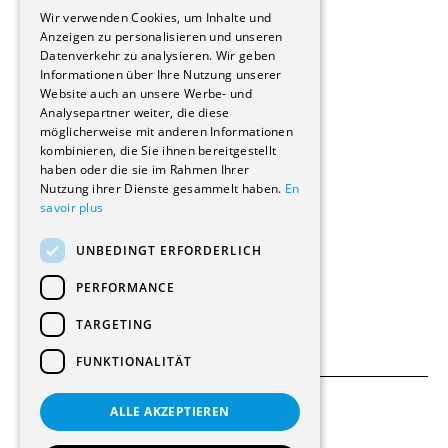
GERMAN
Immobilienverwaltungsgesellschaften
Wir verwenden Cookies, um Inhalte und
Stockwerkeigentum
Anzeigen zu personalisieren und unseren
Reportagen
Datenverkehr zu analysieren. Wir geben
Informationen über Ihre Nutzung unserer
Wohnungen
Website auch an unsere Werbe- und
Renovierungen
Analysepartner weiter, die diese
Innere Umbauten
möglicherweise mit anderen Informationen
Gastgewerbe und Tourismus
kombinieren, die Sie ihnen bereitgestellt
Verwaltungsgebäude und Geschäfte
haben oder die sie im Rahmen Ihrer
Schuleinrichtungen
Nutzung ihrer Dienste gesammelt haben.
En
savoir plus
Medizinische Einrichtungen
Villen
UNBEDINGT ERFORDERLICH
Kultur - Sport - Freizeit
Industrie - Handwerk
PERFORMANCE
Transport und Parkplätze
Diverse Bauten
TARGETING
FUNKTIONALITÄT
ALLE AKZEPTIEREN
Allgemeine Bedingungen
Einstellungen für Cookies