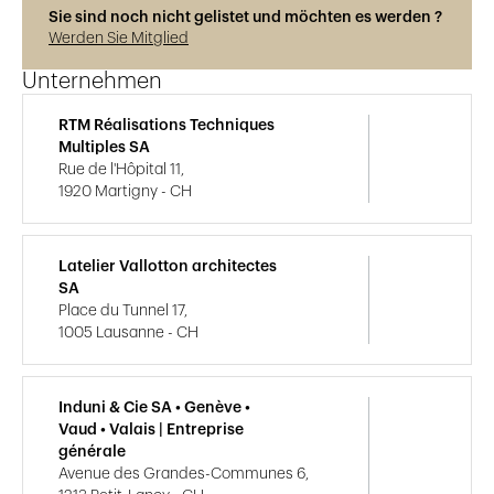
Sie sind noch nicht gelistet und möchten es werden ?
Werden Sie Mitglied
Unternehmen
RTM Réalisations Techniques
Multiples SA
Rue de l'Hôpital 11,
1920 Martigny - CH
Latelier Vallotton architectes
SA
Place du Tunnel 17,
1005 Lausanne - CH
Induni & Cie SA • Genève •
Vaud • Valais | Entreprise
générale
Avenue des Grandes-Communes 6,