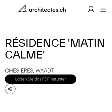
RÉSIDENCE 'MATIN
CALME'
CHESIÈRES, WAADT
Laden Sie das PDF herunter