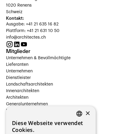
1020 Renens
Schweiz
Kontakt:
Ausgabe: +41 21 635 16 82
Plattform: +41 21 631 10 50
info@architectes.ch
Mitglieder
Unternehmen & Bevollmächtigte
Lieferanten
Unternehmen
Dienstleister
Landschaftsarchitekten
Innenarchitekten
Architekten
Generalunternehmen
×
Beauftragte Unternehmen
Installateure
Diese Webseite verwendet
Hersteller/Lieferanten
FRENCH
Cookies.
Bauherrschaften