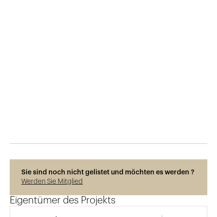
Veröffentlicht am
8.9.2020
416
Ansichten
Sie sind noch nicht gelistet und möchten es werden ?
Werden Sie Mitglied
Eigentümer des Projekts