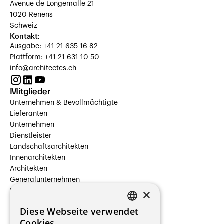
Avenue de Longemalle 21
1020 Renens
Schweiz
Kontakt:
Ausgabe: +41 21 635 16 82
Plattform: +41 21 631 10 50
info@architectes.ch
Mitglieder
Unternehmen & Bevollmächtigte
Lieferanten
Unternehmen
Dienstleister
Landschaftsarchitekten
Innenarchitekten
Architekten
Generalunternehmen
×
Beauftragte Unternehmen
Installateure
Diese Webseite verwendet
Hersteller/Lieferanten
FRENCH
Cookies.