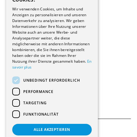
Bauherrschaften
GERMAN
Immobilienverwaltungsgesellschaften
Wir verwenden Cookies, um Inhalte und
Stockwerkeigentum
Anzeigen zu personalisieren und unseren
Reportagen
Datenverkehr zu analysieren. Wir geben
Informationen über Ihre Nutzung unserer
Wohnungen
Website auch an unsere Werbe- und
Renovierungen
Analysepartner weiter, die diese
Innere Umbauten
möglicherweise mit anderen Informationen
Gastgewerbe und Tourismus
kombinieren, die Sie ihnen bereitgestellt
Verwaltungsgebäude und Geschäfte
haben oder die sie im Rahmen Ihrer
Schuleinrichtungen
Nutzung ihrer Dienste gesammelt haben.
En
savoir plus
Medizinische Einrichtungen
Villen
UNBEDINGT ERFORDERLICH
Kultur - Sport - Freizeit
Industrie - Handwerk
PERFORMANCE
Transport und Parkplätze
Diverse Bauten
TARGETING
FUNKTIONALITÄT
ALLE AKZEPTIEREN
Allgemeine Bedingungen