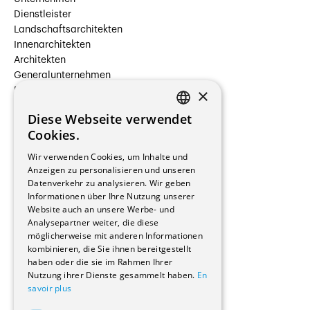
Dienstleister
Landschaftsarchitekten
Innenarchitekten
Architekten
Generalunternehmen
×
Beauftragte Unternehmen
Installateure
Diese Webseite verwendet
Hersteller/Lieferanten
FRENCH
Cookies.
Bauherrschaften
GERMAN
Immobilienverwaltungsgesellschaften
Wir verwenden Cookies, um Inhalte und
Stockwerkeigentum
Anzeigen zu personalisieren und unseren
Reportagen
Datenverkehr zu analysieren. Wir geben
Informationen über Ihre Nutzung unserer
Wohnungen
Website auch an unsere Werbe- und
Renovierungen
Analysepartner weiter, die diese
Innere Umbauten
möglicherweise mit anderen Informationen
Gastgewerbe und Tourismus
kombinieren, die Sie ihnen bereitgestellt
Verwaltungsgebäude und Geschäfte
haben oder die sie im Rahmen Ihrer
Schuleinrichtungen
Nutzung ihrer Dienste gesammelt haben.
En
savoir plus
Medizinische Einrichtungen
Villen