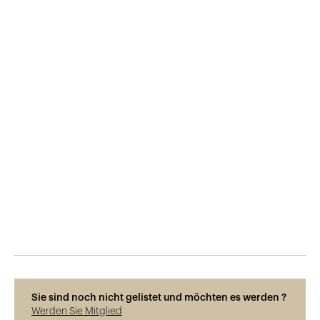
Veröffentlicht am
29.5.2015
1'320
Ansichten
Sie sind noch nicht gelistet und möchten es werden ?
Werden Sie Mitglied