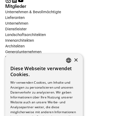
Mitglieder
Unternehmen & Bevollmächtigte
Lieferanten
Unternehmen
Dienstleister
Landschaftsarchitekten
Innenarchitekten
Architekten
Generalunternehmen
×
Beauftragte Unternehmen
Installateure
Diese Webseite verwendet
Hersteller/Lieferanten
FRENCH
Cookies.
Bauherrschaften
GERMAN
Immobilienverwaltungsgesellschaften
Wir verwenden Cookies, um Inhalte und
Stockwerkeigentum
Anzeigen zu personalisieren und unseren
Reportagen
Datenverkehr zu analysieren. Wir geben
Informationen über Ihre Nutzung unserer
Wohnungen
Website auch an unsere Werbe- und
Renovierungen
Analysepartner weiter, die diese
Innere Umbauten
möglicherweise mit anderen Informationen
Gastgewerbe und Tourismus