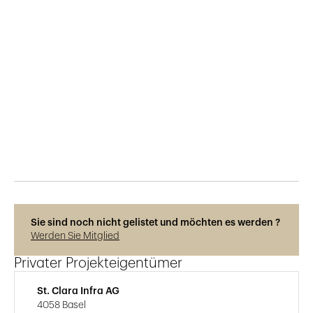
Veröffentlicht am
6.7.2023
265
Ansichten
Photos © René Dürr
Sie sind noch nicht gelistet und möchten es werden ?
Werden Sie Mitglied
Privater Projekteigentümer
St. Clara Infra AG
4058 Basel