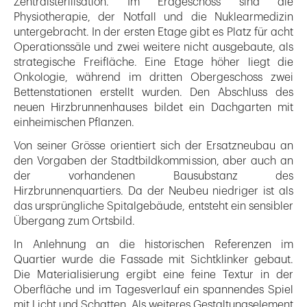
Zentralsterilisation. Im Erdgeschoss sind die
Physiotherapie, der Notfall und die Nuklearmedizin
untergebracht. In der ersten Etage gibt es Platz für acht
Operationssäle und zwei weitere nicht ausgebaute, als
strategische Freifläche. Eine Etage höher liegt die
Onkologie, während im dritten Obergeschoss zwei
Bettenstationen erstellt wurden. Den Abschluss des
neuen Hirzbrunnenhauses bildet ein Dachgarten mit
einheimischen Pflanzen.
Von seiner Grösse orientiert sich der Ersatzneubau an
den Vorgaben der Stadtbildkommission, aber auch an
der vorhandenen Bausubstanz des
Hirzbrunnenquartiers. Da der Neubeu niedriger ist als
das ursprüngliche Spitalgebäude, entsteht ein sensibler
Übergang zum Ortsbild.
In Anlehnung an die historischen Referenzen im
Quartier wurde die Fassade mit Sichtklinker gebaut.
Die Materialisierung ergibt eine feine Textur in der
Oberfläche und im Tagesverlauf ein spannendes Spiel
mit Licht und Schatten. Als weiteres Gestaltungselement