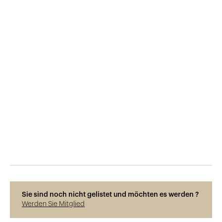
Veröffentlicht am
29.5.2015
319
Ansichten
Sie sind noch nicht gelistet und möchten es werden ?
Werden Sie Mitglied