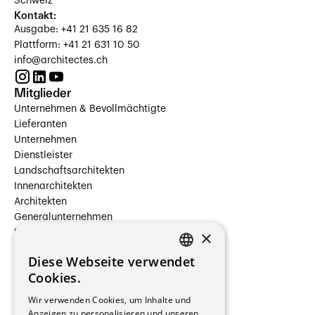
Schweiz
Kontakt:
Ausgabe: +41 21 635 16 82
Plattform: +41 21 631 10 50
info@architectes.ch
Mitglieder
Unternehmen & Bevollmächtigte
Lieferanten
Unternehmen
Dienstleister
Landschaftsarchitekten
Innenarchitekten
Architekten
Generalunternehmen
×
Beauftragte Unternehmen
Installateure
Diese Webseite verwendet
Hersteller/Lieferanten
FRENCH
Cookies.
Bauherrschaften
GERMAN
Immobilienverwaltungsgesellschaften
Wir verwenden Cookies, um Inhalte und
Stockwerkeigentum
Anzeigen zu personalisieren und unseren