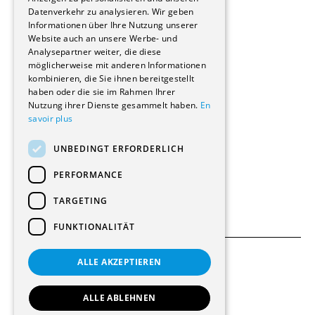
Reportagen
Datenverkehr zu analysieren. Wir geben
Informationen über Ihre Nutzung unserer
Wohnungen
Website auch an unsere Werbe- und
Renovierungen
Analysepartner weiter, die diese
Innere Umbauten
möglicherweise mit anderen Informationen
Gastgewerbe und Tourismus
kombinieren, die Sie ihnen bereitgestellt
Verwaltungsgebäude und Geschäfte
haben oder die sie im Rahmen Ihrer
Schuleinrichtungen
Nutzung ihrer Dienste gesammelt haben.
En
savoir plus
Medizinische Einrichtungen
Villen
UNBEDINGT ERFORDERLICH
Kultur - Sport - Freizeit
Industrie - Handwerk
PERFORMANCE
Transport und Parkplätze
Diverse Bauten
TARGETING
FUNKTIONALITÄT
ALLE AKZEPTIEREN
Allgemeine Bedingungen
Einstellungen für Cookies
ALLE ABLEHNEN
© 2026 Alle Rechte vorbehalten