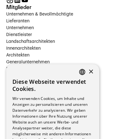
Mitglieder
Unternehmen & Bevollmächtigte
Lieferanten
Unternehmen
Dienstleister
Landschaftsarchitekten
Innenarchitekten
Architekten
Generalunternehmen
×
Beauftragte Unternehmen
Installateure
Diese Webseite verwendet
Hersteller/Lieferanten
FRENCH
Cookies.
Bauherrschaften
GERMAN
Immobilienverwaltungsgesellschaften
Wir verwenden Cookies, um Inhalte und
Stockwerkeigentum
Anzeigen zu personalisieren und unseren
Reportagen
Datenverkehr zu analysieren. Wir geben
Informationen über Ihre Nutzung unserer
Wohnungen
Website auch an unsere Werbe- und
Renovierungen
Analysepartner weiter, die diese
Innere Umbauten
möglicherweise mit anderen Informationen
Gastgewerbe und Tourismus