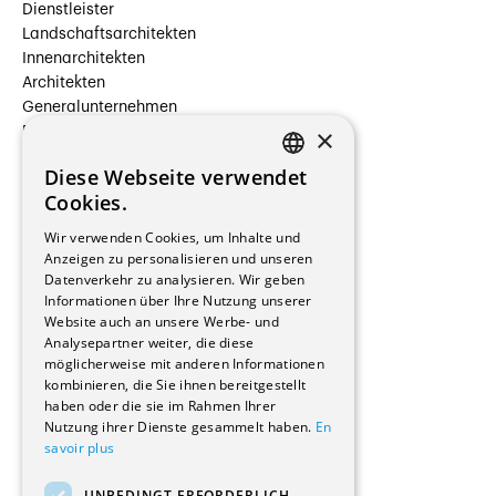
Dienstleister
Landschaftsarchitekten
Innenarchitekten
Architekten
Generalunternehmen
×
Beauftragte Unternehmen
Installateure
Diese Webseite verwendet
Hersteller/Lieferanten
FRENCH
Cookies.
Bauherrschaften
GERMAN
Immobilienverwaltungsgesellschaften
Wir verwenden Cookies, um Inhalte und
Stockwerkeigentum
Anzeigen zu personalisieren und unseren
Reportagen
Datenverkehr zu analysieren. Wir geben
Informationen über Ihre Nutzung unserer
Wohnungen
Website auch an unsere Werbe- und
Renovierungen
Analysepartner weiter, die diese
Innere Umbauten
möglicherweise mit anderen Informationen
Gastgewerbe und Tourismus
kombinieren, die Sie ihnen bereitgestellt
Verwaltungsgebäude und Geschäfte
haben oder die sie im Rahmen Ihrer
Schuleinrichtungen
Nutzung ihrer Dienste gesammelt haben.
En
savoir plus
Medizinische Einrichtungen
Villen
UNBEDINGT ERFORDERLICH