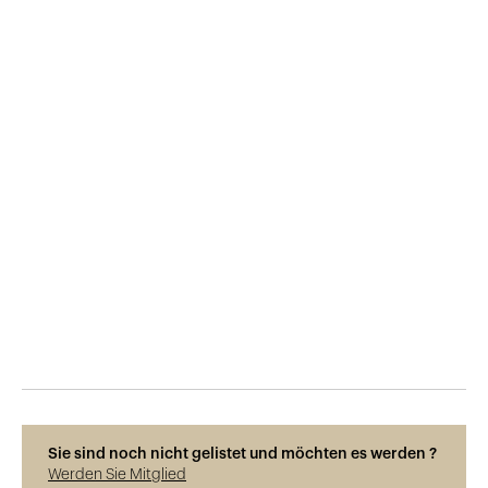
Veröffentlicht am
1.12.2016
215
Ansichten
Sie sind noch nicht gelistet und möchten es werden ?
Werden Sie Mitglied