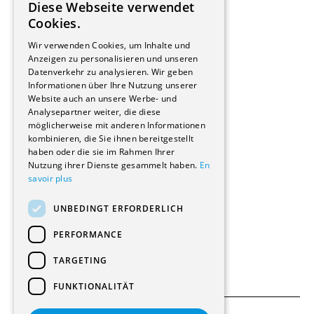
Diese Webseite verwendet
Hersteller/Lieferanten
FRENCH
Cookies.
Bauherrschaften
GERMAN
Immobilienverwaltungsgesellschaften
Wir verwenden Cookies, um Inhalte und
Stockwerkeigentum
Anzeigen zu personalisieren und unseren
Reportagen
Datenverkehr zu analysieren. Wir geben
Informationen über Ihre Nutzung unserer
Wohnungen
Website auch an unsere Werbe- und
Renovierungen
Analysepartner weiter, die diese
Innere Umbauten
möglicherweise mit anderen Informationen
Gastgewerbe und Tourismus
kombinieren, die Sie ihnen bereitgestellt
Verwaltungsgebäude und Geschäfte
haben oder die sie im Rahmen Ihrer
Schuleinrichtungen
Nutzung ihrer Dienste gesammelt haben.
En
savoir plus
Medizinische Einrichtungen
Villen
UNBEDINGT ERFORDERLICH
Kultur - Sport - Freizeit
Industrie - Handwerk
PERFORMANCE
Transport und Parkplätze
Diverse Bauten
TARGETING
FUNKTIONALITÄT