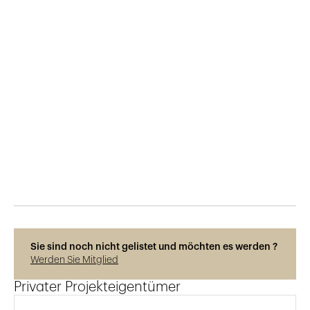
Veröffentlicht am
5.1.2026
95
Ansichten
Photos © Photo Basilisk Ag
Sie sind noch nicht gelistet und möchten es werden ?
Werden Sie Mitglied
Privater Projekteigentümer