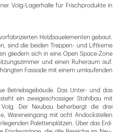
er Volg-Lagerhalle für Frischprodukte in
vorfabrizierten Holzbauelementen gebaut.
n, sind die beiden Treppen- und Liftkerne
hen gliedern sich in eine Open Space-Zone
n Sitzungszimmer und einen Ruheraum auf.
gehängten Fassade mit einem umlaufenden
ue Betriebsgebäude. Das Unter- und das
steht ein zweigeschossiger Stahlbau mit
Volg. Der Neubau beherbergt die drei
e, Wareneingang mit acht Andockstellen
liegenden Palettenplätzen. Über das Erd-
e Förderanlage, die alle Bereiche im Neu-