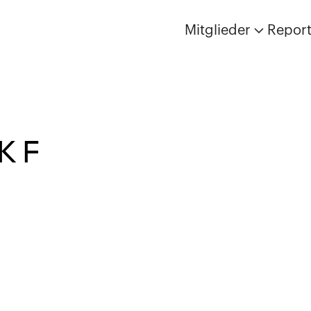
Mitglieder
Repor
K F