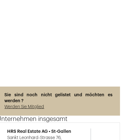
Sie sind noch nicht gelistet und möchten es
werden ?
Werden Sie Mitglied
Unternehmen insgesamt
HRS Real Estate AG • St-Gallen
Sankt Leonhard-Strasse 76,