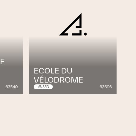
RE
ECOLE DU
VÉLODROME
63540
63596
853