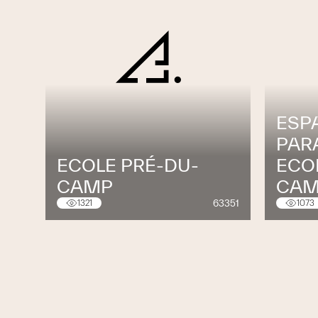
ESP
PAR
ECOLE PRÉ-DU-
ECO
CAMP
CA
63351
1321
1073