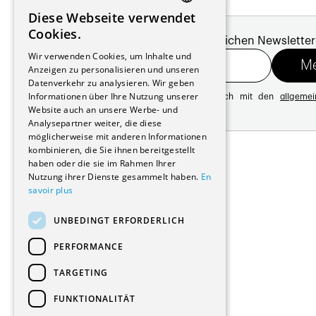
Diese Webseite verwendet
FRENCH
Cookies.
Melde dich für unseren monatlichen Newsletter
GERMAN
Wir verwenden Cookies, um Inhalte und
Anzeigen zu personalisieren und unseren
Datenverkehr zu analysieren. Wir geben
Informationen über Ihre Nutzung unserer
Mit der Registrierung erklären Sie sich mit den
allgeme
Website auch an unsere Werbe- und
Datenschutzrichtlinie
Analysepartner weiter, die diese
möglicherweise mit anderen Informationen
Adresse:
kombinieren, die Sie ihnen bereitgestellt
Avenue de Longemalle 21
haben oder die sie im Rahmen Ihrer
1020 Renens
Nutzung ihrer Dienste gesammelt haben.
En
Schweiz
savoir plus
Kontakt:
Ausgabe: +41 21 635 16 82
UNBEDINGT ERFORDERLICH
Plattform: +41 21 631 10 50
info@architectes.ch
PERFORMANCE
TARGETING
FUNKTIONALITÄT