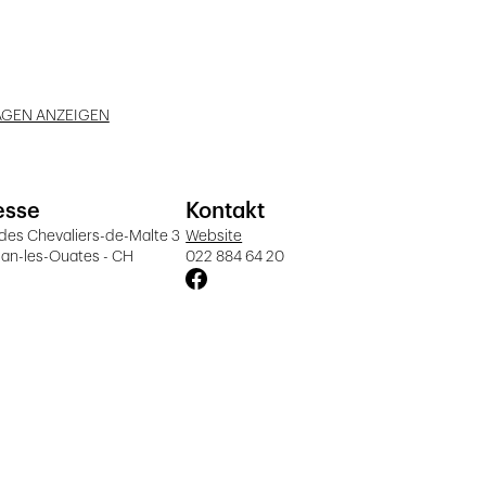
AGEN ANZEIGEN
esse
Kontakt
des Chevaliers-de-Malte 3
Website
lan-les-Ouates - CH
022 884 64 20