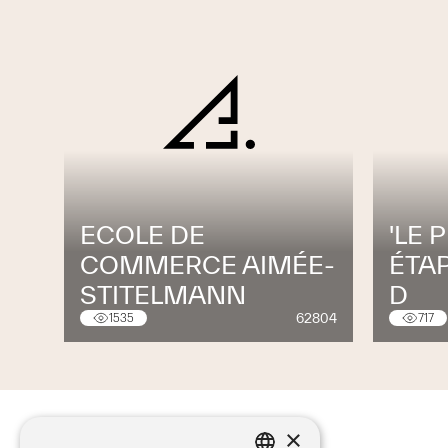
ECOLE DE
'LE 
COMMERCE AIMÉE-
ÉTAP
STITELMANN
D
62804
1535
717
×