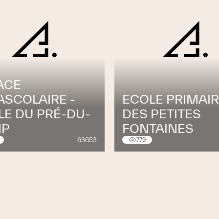
ACE
ASCOLAIRE -
ECOLE PRIMAI
LE DU PRÉ-DU-
DES PETITES
MP
FONTAINES
63653
779