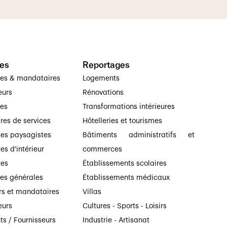
es
Reportages
ses & mandataires
Logements
eurs
Rénovations
ses
Transformations intérieures
ires de services
Hôtelleries et tourismes
tes paysagistes
Bâtiments administratifs et
es d'intérieur
commerces
tes
Établissements scolaires
ses générales
Établissements médicaux
rs et mandataires
Villas
eurs
Cultures - Sports - Loisirs
ts / Fournisseurs
Industrie - Artisanat