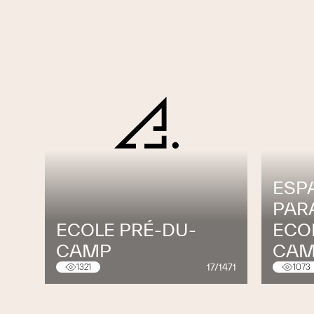
ESP
PAR
ECOLE PRÉ-DU-
ECO
CAMP
CA
17/1471
1321
1073