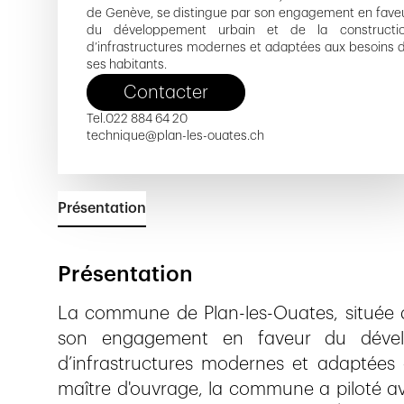
de Genève, se distingue par son engagement en fave
du développement urbain et de la constructi
d’infrastructures modernes et adaptées aux besoins 
ses habitants.
Contacter
Tel.
022 884 64 20
technique@plan-les-ouates.ch
Présentation
Présentation
La commune de Plan-les-Ouates, située 
son engagement en faveur du dévelo
d’infrastructures modernes et adaptées
maître d'ouvrage, la commune a piloté ave