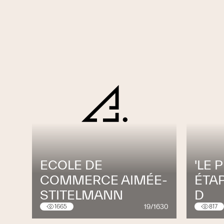
ECOLE DE
'LE 
COMMERCE AIMÉE-
ÉTAP
STITELMANN
D
19/1630
1665
817