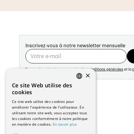
Inscrivez-vous à notre newsletter mensuelle
En vous inscrivant vous acceptez les
conditions générales
et la
p
×
Adresse:
Ce site Web utilise des
FRENCH
Avenue de Longemalle 21
cookies
1020 Renens
GERMAN
Ce site web utilise des cookies pour
Suisse
améliorer l'expérience de l'utilisateur. En
Contact:
utilisant notre site web, vous acceptez tous
Édition: +41 21 635 16 82
les cookies conformément à notre politique
Plateforme: +41 21 631 10 50
en matière de cookies.
En savoir plus
info@architectes.ch