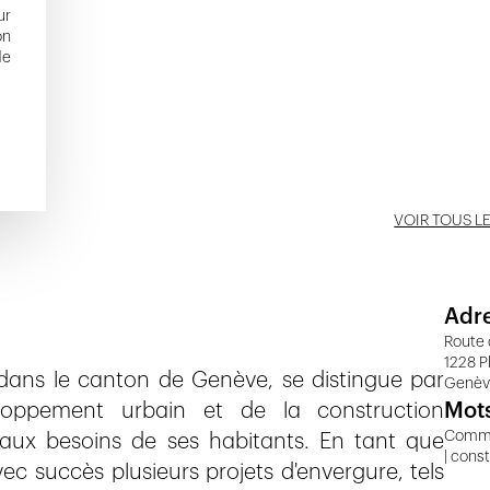
ur
on
de
VOIR TOUS L
Adr
Route 
1228 P
dans le canton de Genève, se distingue par
Genè
ppement urbain et de la construction
Mots
Commun
 aux besoins de ses habitants. En tant que
| cons
c succès plusieurs projets d'envergure, tels