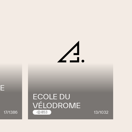
RE
ECOLE DU
VÉLODROME
17/1386
13/1032
853