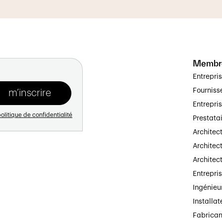
Membr
Entrepri
Fourniss
Entrepri
olitique de confidentialité
Prestata
Architec
Architect
Architec
Entrepri
Ingénieu
Installat
Fabrican