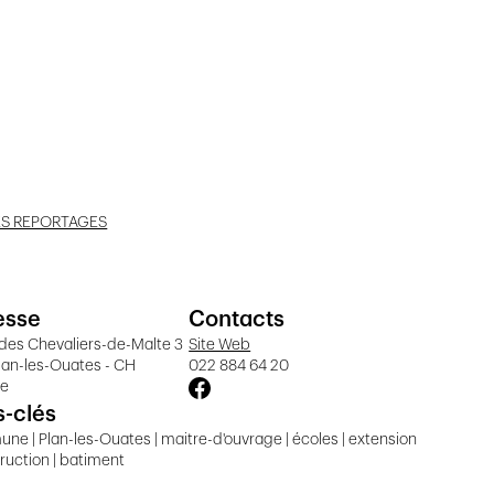
ES REPORTAGES
esse
Contacts
des Chevaliers-de-Malte 3
Site Web
lan-les-Ouates - CH
022 884 64 20
ve
-clés
e | Plan-les-Ouates | maitre-d'ouvrage | écoles | extension
truction | batiment