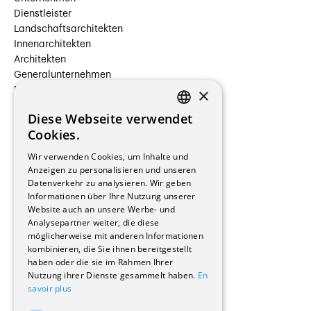
Dienstleister
Landschaftsarchitekten
Innenarchitekten
Architekten
Generalunternehmen
×
Beauftragte Unternehmen
Installateure
Diese Webseite verwendet
Hersteller/Lieferanten
FRENCH
Cookies.
Bauherrschaften
GERMAN
Immobilienverwaltungsgesellschaften
Wir verwenden Cookies, um Inhalte und
Stockwerkeigentum
Anzeigen zu personalisieren und unseren
Reportagen
Datenverkehr zu analysieren. Wir geben
Informationen über Ihre Nutzung unserer
Wohnungen
Website auch an unsere Werbe- und
Renovierungen
Analysepartner weiter, die diese
Innere Umbauten
möglicherweise mit anderen Informationen
Gastgewerbe und Tourismus
kombinieren, die Sie ihnen bereitgestellt
Verwaltungsgebäude und Geschäfte
haben oder die sie im Rahmen Ihrer
Schuleinrichtungen
Nutzung ihrer Dienste gesammelt haben.
En
savoir plus
Medizinische Einrichtungen
Villen