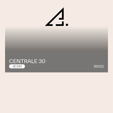
CENTRALE 30
69322
343