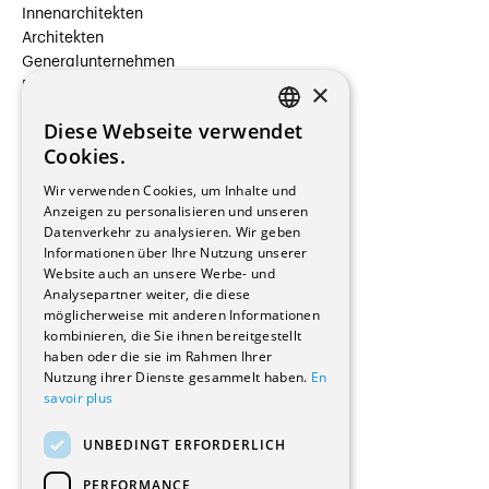
Innenarchitekten
Architekten
Generalunternehmen
×
Beauftragte Unternehmen
Installateure
Diese Webseite verwendet
Hersteller/Lieferanten
FRENCH
Cookies.
Bauherrschaften
GERMAN
Immobilienverwaltungsgesellschaften
Wir verwenden Cookies, um Inhalte und
Stockwerkeigentum
Anzeigen zu personalisieren und unseren
Reportagen
Datenverkehr zu analysieren. Wir geben
Informationen über Ihre Nutzung unserer
Wohnungen
Website auch an unsere Werbe- und
Renovierungen
Analysepartner weiter, die diese
Innere Umbauten
möglicherweise mit anderen Informationen
Gastgewerbe und Tourismus
kombinieren, die Sie ihnen bereitgestellt
Verwaltungsgebäude und Geschäfte
haben oder die sie im Rahmen Ihrer
Schuleinrichtungen
Nutzung ihrer Dienste gesammelt haben.
En
savoir plus
Medizinische Einrichtungen
Villen
UNBEDINGT ERFORDERLICH
Kultur - Sport - Freizeit
Industrie - Handwerk
PERFORMANCE