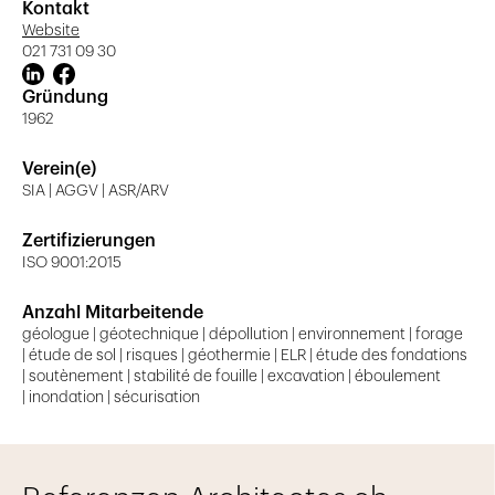
Kontakt
Website
021 731 09 30
Gründung
1962
Verein(e)
SIA | AGGV | ASR/ARV
Zertifizierungen
ISO 9001:2015
Anzahl Mitarbeitende
géologue | géotechnique | dépollution | environnement | forage
| étude de sol | risques | géothermie | ELR | étude des fondations
| soutènement | stabilité de fouille | excavation | éboulement
| inondation | sécurisation