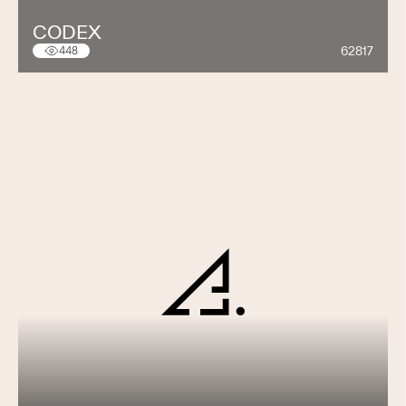
CODEX
62817
448