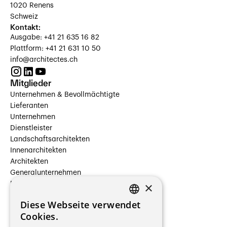
1020 Renens
Schweiz
Kontakt:
Ausgabe: +41 21 635 16 82
Plattform: +41 21 631 10 50
info@architectes.ch
Mitglieder
Unternehmen & Bevollmächtigte
Lieferanten
Unternehmen
Dienstleister
Landschaftsarchitekten
Innenarchitekten
Architekten
Generalunternehmen
×
Beauftragte Unternehmen
Installateure
Diese Webseite verwendet
Hersteller/Lieferanten
FRENCH
Cookies.
Bauherrschaften
GERMAN