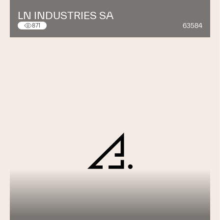
LN INDUSTRIES SA
63584
871