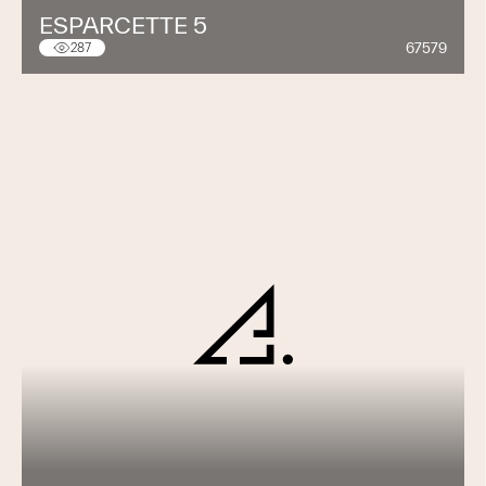
ESPARCETTE 5
67579
287