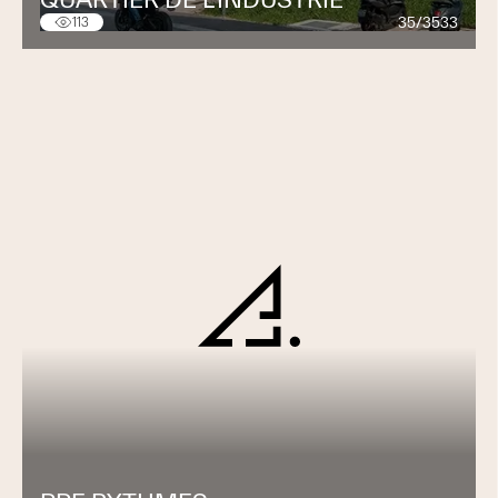
35/3533
113