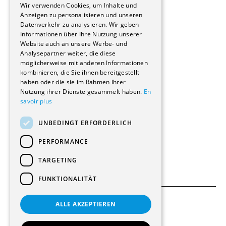
Immobilienverwaltungsgesellschaften
Wir verwenden Cookies, um Inhalte und
Stockwerkeigentum
Anzeigen zu personalisieren und unseren
Reportagen
Datenverkehr zu analysieren. Wir geben
Informationen über Ihre Nutzung unserer
Wohnungen
Website auch an unsere Werbe- und
Renovierungen
Analysepartner weiter, die diese
Innere Umbauten
möglicherweise mit anderen Informationen
Gastgewerbe und Tourismus
kombinieren, die Sie ihnen bereitgestellt
Verwaltungsgebäude und Geschäfte
haben oder die sie im Rahmen Ihrer
Schuleinrichtungen
Nutzung ihrer Dienste gesammelt haben.
En
savoir plus
Medizinische Einrichtungen
Villen
UNBEDINGT ERFORDERLICH
Kultur - Sport - Freizeit
Industrie - Handwerk
PERFORMANCE
Transport und Parkplätze
Diverse Bauten
TARGETING
FUNKTIONALITÄT
ALLE AKZEPTIEREN
Allgemeine Bedingungen
Einstellungen für Cookies