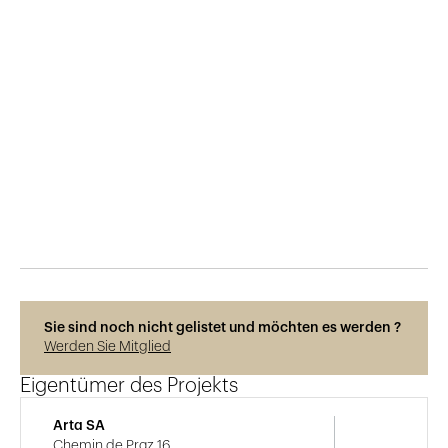
Veröffentlicht am
5.6.2025
191
Ansichten
Photos © Adrien Barakat
Sie sind noch nicht gelistet und möchten es werden ?
Werden Sie Mitglied
Eigentümer des Projekts
Arta SA
Chemin de Praz 16,