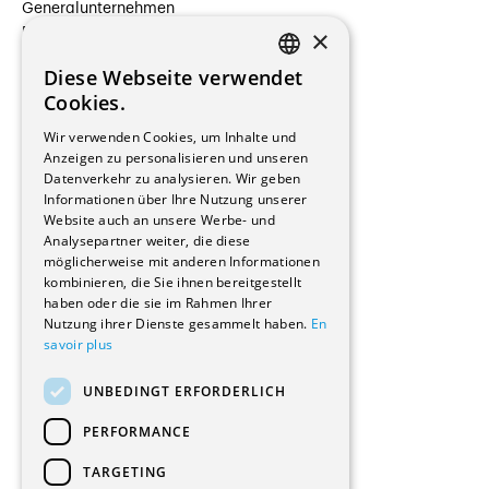
Generalunternehmen
×
Beauftragte Unternehmen
Installateure
Diese Webseite verwendet
Hersteller/Lieferanten
FRENCH
Cookies.
Bauherrschaften
GERMAN
Immobilienverwaltungsgesellschaften
Wir verwenden Cookies, um Inhalte und
Stockwerkeigentum
Anzeigen zu personalisieren und unseren
Reportagen
Datenverkehr zu analysieren. Wir geben
Informationen über Ihre Nutzung unserer
Wohnungen
Website auch an unsere Werbe- und
Renovierungen
Analysepartner weiter, die diese
Innere Umbauten
möglicherweise mit anderen Informationen
Gastgewerbe und Tourismus
kombinieren, die Sie ihnen bereitgestellt
Verwaltungsgebäude und Geschäfte
haben oder die sie im Rahmen Ihrer
Schuleinrichtungen
Nutzung ihrer Dienste gesammelt haben.
En
savoir plus
Medizinische Einrichtungen
Villen
UNBEDINGT ERFORDERLICH
Kultur - Sport - Freizeit
Industrie - Handwerk
PERFORMANCE
Transport und Parkplätze
Diverse Bauten
TARGETING