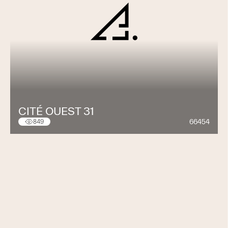
CITÉ OUEST 31
66454
849