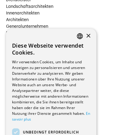
Dienstleister
Landschaftsarchitekten
Innenarchitekten
Architekten
Generalunternehmen
×
Beauftragte Unternehmen
Installateure
Diese Webseite verwendet
Hersteller/Lieferanten
FRENCH
Cookies.
Bauherrschaften
GERMAN
Immobilienverwaltungsgesellschaften
Wir verwenden Cookies, um Inhalte und
Stockwerkeigentum
Anzeigen zu personalisieren und unseren
Reportagen
Datenverkehr zu analysieren. Wir geben
Informationen über Ihre Nutzung unserer
Wohnungen
Website auch an unsere Werbe- und
Renovierungen
Analysepartner weiter, die diese
Innere Umbauten
möglicherweise mit anderen Informationen
Gastgewerbe und Tourismus
kombinieren, die Sie ihnen bereitgestellt
Verwaltungsgebäude und Geschäfte
haben oder die sie im Rahmen Ihrer
Schuleinrichtungen
Nutzung ihrer Dienste gesammelt haben.
En
savoir plus
Medizinische Einrichtungen
Villen
UNBEDINGT ERFORDERLICH
Kultur - Sport - Freizeit