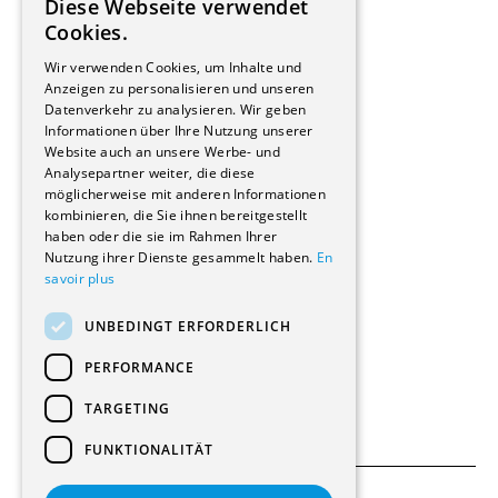
Diese Webseite verwendet
Hersteller/Lieferanten
FRENCH
Cookies.
Bauherrschaften
GERMAN
Immobilienverwaltungsgesellschaften
Wir verwenden Cookies, um Inhalte und
Stockwerkeigentum
Anzeigen zu personalisieren und unseren
Reportagen
Datenverkehr zu analysieren. Wir geben
Informationen über Ihre Nutzung unserer
Wohnungen
Website auch an unsere Werbe- und
Renovierungen
Analysepartner weiter, die diese
Innere Umbauten
möglicherweise mit anderen Informationen
Gastgewerbe und Tourismus
kombinieren, die Sie ihnen bereitgestellt
Verwaltungsgebäude und Geschäfte
haben oder die sie im Rahmen Ihrer
Schuleinrichtungen
Nutzung ihrer Dienste gesammelt haben.
En
savoir plus
Medizinische Einrichtungen
Villen
UNBEDINGT ERFORDERLICH
Kultur - Sport - Freizeit
Industrie - Handwerk
PERFORMANCE
Transport und Parkplätze
Diverse Bauten
TARGETING
FUNKTIONALITÄT