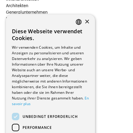
Architekten
Generalunternehmen
×
Beauftragte Unternehmen
Installateure
Diese Webseite verwendet
Hersteller/Lieferanten
FRENCH
Cookies.
Bauherrschaften
GERMAN
Immobilienverwaltungsgesellschaften
Wir verwenden Cookies, um Inhalte und
Stockwerkeigentum
Anzeigen zu personalisieren und unseren
Reportagen
Datenverkehr zu analysieren. Wir geben
Informationen über Ihre Nutzung unserer
Wohnungen
Website auch an unsere Werbe- und
Renovierungen
Analysepartner weiter, die diese
Innere Umbauten
möglicherweise mit anderen Informationen
Gastgewerbe und Tourismus
kombinieren, die Sie ihnen bereitgestellt
Verwaltungsgebäude und Geschäfte
haben oder die sie im Rahmen Ihrer
Schuleinrichtungen
Nutzung ihrer Dienste gesammelt haben.
En
savoir plus
Medizinische Einrichtungen
Villen
UNBEDINGT ERFORDERLICH
Kultur - Sport - Freizeit
Industrie - Handwerk
PERFORMANCE
Transport und Parkplätze