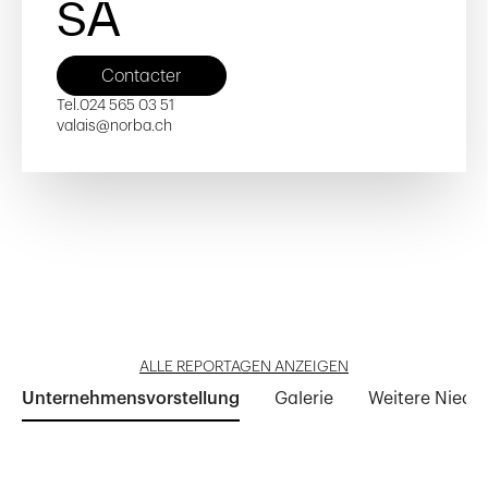
SA
Contacter
Tel.
024 565 03 51
valais@norba.ch
Sanetsch 23
EMS Tertianum
Les Quais de Clarens
Reportage öffnen
Reportage öffnen
Reportage öffnen
ALLE REPORTAGEN ANZEIGEN
Unternehmensvorstellung
Galerie
Weitere Niede