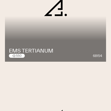
EMS TERTIANUM
68154
550