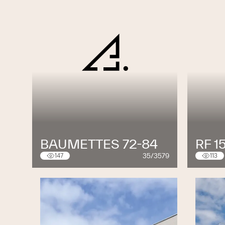
BAUMETTES 72-84
RF 1
35/3579
147
113