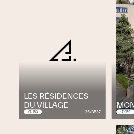
LES RÉSIDENCES
DU VILLAGE
MON
35/3537
183
159