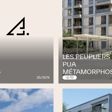
LES PEUPLIERS 
PUA
5
MÉTAMORPHO
35/3574
119