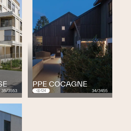
-
SE
PPE COCAGNE
35/3553
34/3455
124