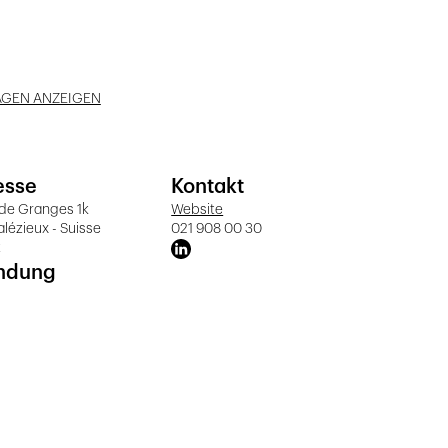
AGEN ANZEIGEN
esse
Kontakt
de Granges 1k
Website
alézieux - Suisse
021 908 00 30
t
ndung