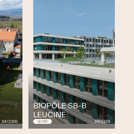
BIOPÔLE SB-B
LEUCINE
34/3365
34/3379
265