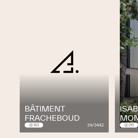
BÂTIMENT
ISAB
FRACHEBOUD
MON
34/3442
163
215