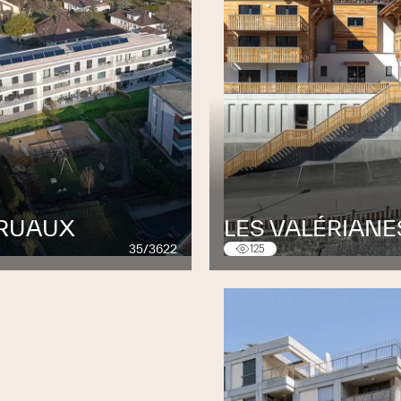
 RUAUX
LES VALÉRIANE
35/3622
125