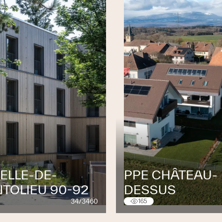
ELLE-DE-
PPE CHÂTEAU-
TOLIEU 90-92
DESSUS
34/3460
165