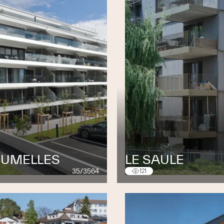
 JUMELLES
LE SAULE
35/3564
121