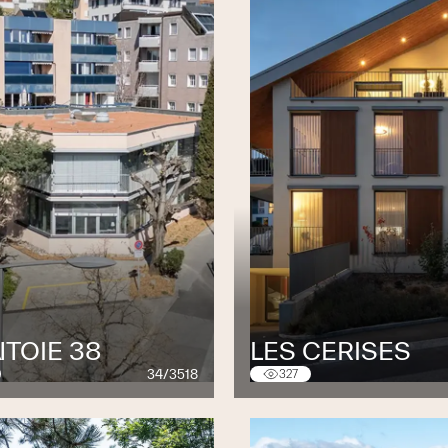
TOIE 38
LES CERISES
34/3518
327