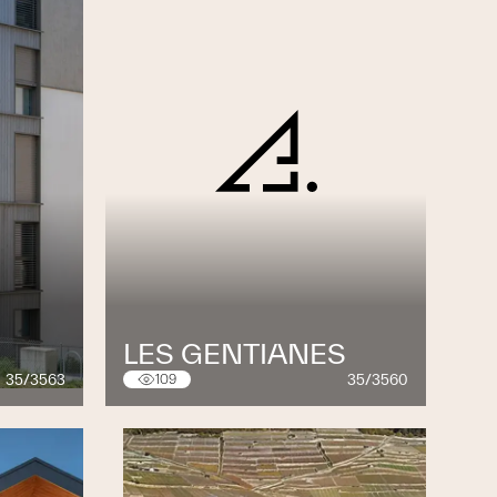
LES GENTIANES
35/3563
35/3560
109