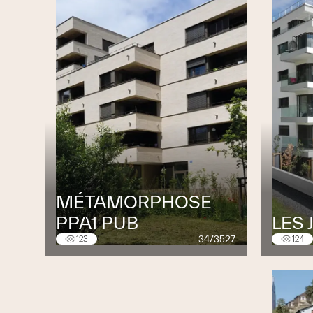
MÉTAMORPHOSE
PPA1 PUB
LES
34/3527
123
124