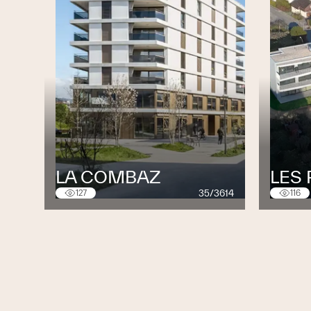
LA COMBAZ
LES
35/3614
127
116