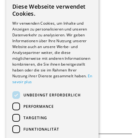
Installateure
Diese Webseite verwendet
Hersteller/Lieferanten
FRENCH
Cookies.
Bauherrschaften
GERMAN
Immobilienverwaltungsgesellschaften
Wir verwenden Cookies, um Inhalte und
Stockwerkeigentum
Anzeigen zu personalisieren und unseren
Reportagen
Datenverkehr zu analysieren. Wir geben
Informationen über Ihre Nutzung unserer
Wohnungen
Website auch an unsere Werbe- und
Renovierungen
Analysepartner weiter, die diese
Innere Umbauten
möglicherweise mit anderen Informationen
Gastgewerbe und Tourismus
kombinieren, die Sie ihnen bereitgestellt
Verwaltungsgebäude und Geschäfte
haben oder die sie im Rahmen Ihrer
Schuleinrichtungen
Nutzung ihrer Dienste gesammelt haben.
En
savoir plus
Medizinische Einrichtungen
Villen
UNBEDINGT ERFORDERLICH
Kultur - Sport - Freizeit
Industrie - Handwerk
PERFORMANCE
Transport und Parkplätze
Diverse Bauten
TARGETING
FUNKTIONALITÄT