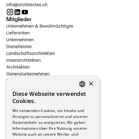
info@architectes.ch
Mitglieder
Unternehmen & Bevollmächtigte
Lieferanten
Unternehmen
Dienstleister
Landschaftsarchitekten
Innenarchitekten
Architekten
Generalunternehmen
×
Beauftragte Unternehmen
Installateure
Diese Webseite verwendet
Hersteller/Lieferanten
FRENCH
Cookies.
Bauherrschaften
GERMAN
Immobilienverwaltungsgesellschaften
Wir verwenden Cookies, um Inhalte und
Stockwerkeigentum
Anzeigen zu personalisieren und unseren
Reportagen
Datenverkehr zu analysieren. Wir geben
Informationen über Ihre Nutzung unserer
Wohnungen
Website auch an unsere Werbe- und
Renovierungen