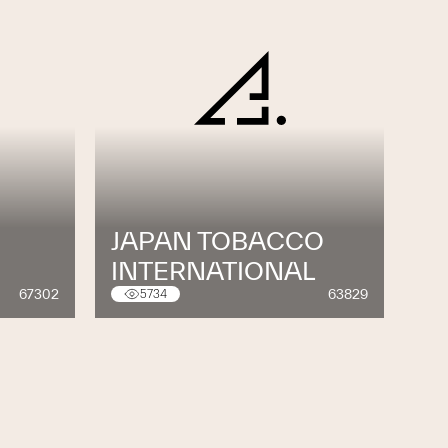
JAPAN TOBACCO
INTERNATIONAL
67302
63829
5734