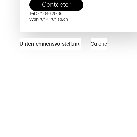
Contacter
Tel.
021 646 29 96
yvan.rufli@ruflisa.ch
Unternehmensvorstellung
Galerie