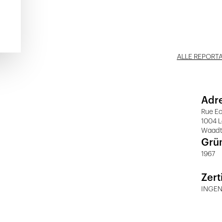
ALLE REPORT
Adr
Rue E
1004 
Waad
Grü
1967
Zert
INGEN