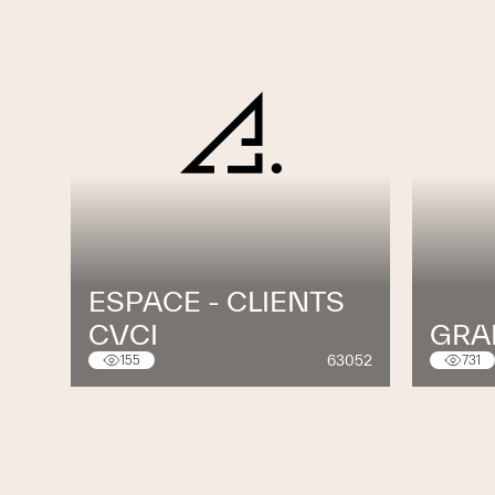
ESPACE - CLIENTS
CVCI
GRA
63052
155
731