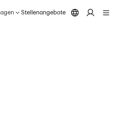
tagen
Stellenangebote
ge öffnen
eportage öffnen