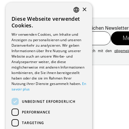
×
Diese Webseite verwendet
FRENCH
Cookies.
Melde dich für unseren monatlichen Newsletter
GERMAN
Wir verwenden Cookies, um Inhalte und
Anzeigen zu personalisieren und unseren
Datenverkehr zu analysieren. Wir geben
Informationen über Ihre Nutzung unserer
Mit der Registrierung erklären Sie sich mit den
allgeme
Website auch an unsere Werbe- und
Datenschutzrichtlinie
Analysepartner weiter, die diese
möglicherweise mit anderen Informationen
Adresse:
kombinieren, die Sie ihnen bereitgestellt
Avenue de Longemalle 21
haben oder die sie im Rahmen Ihrer
1020 Renens
Nutzung ihrer Dienste gesammelt haben.
En
Schweiz
savoir plus
Kontakt:
Ausgabe: +41 21 635 16 82
UNBEDINGT ERFORDERLICH
Plattform: +41 21 631 10 50
info@architectes.ch
PERFORMANCE
TARGETING