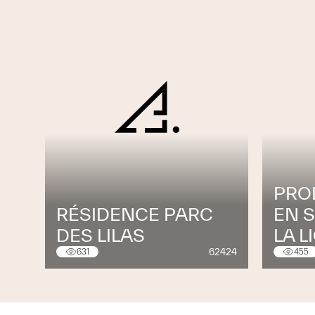
PRO
RÉSIDENCE PARC
EN 
DES LILAS
LA L
62424
631
455