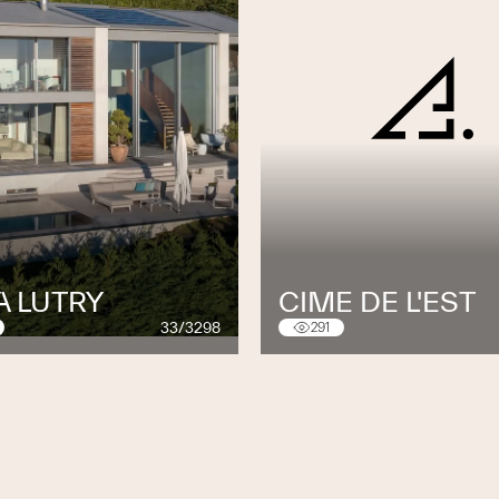
A LUTRY
CIME DE L'EST
33/3298
291