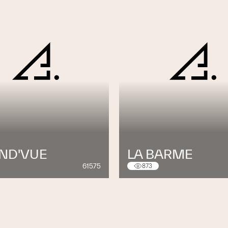
ND'VUE
LA BARME
61575
873