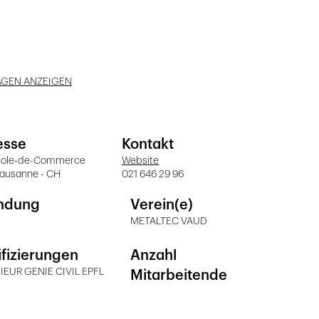
AGEN ANZEIGEN
esse
Kontakt
cole-de-Commerce
Website
Lausanne - CH
021 646 29 96
t
ndung
Verein(e)
METALTEC VAUD
ifizierungen
Anzahl
IEUR GENIE CIVIL EPFL
Mitarbeitende