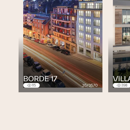
BORDE 17
VILL
35/3570
115
398