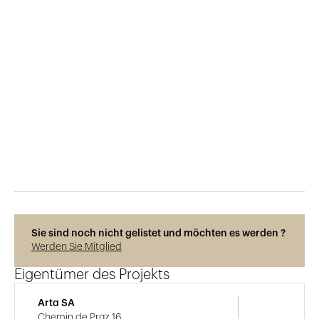
Veröffentlicht am
9.11.2023
398
Ansichten
Photos © Adrien Barakat
Sie sind noch nicht gelistet und möchten es werden ?
Werden Sie Mitglied
Eigentümer des Projekts
Arta SA
Chemin de Praz 16,