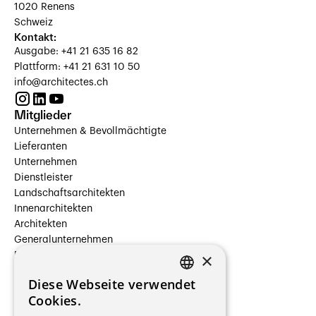
1020 Renens
Schweiz
Kontakt:
Ausgabe: +41 21 635 16 82
Plattform: +41 21 631 10 50
info@architectes.ch
Mitglieder
Unternehmen & Bevollmächtigte
Lieferanten
Unternehmen
Dienstleister
Landschaftsarchitekten
Innenarchitekten
Architekten
Generalunternehmen
×
Beauftragte Unternehmen
Installateure
Diese Webseite verwendet
Hersteller/Lieferanten
FRENCH
Cookies.
Bauherrschaften
GERMAN