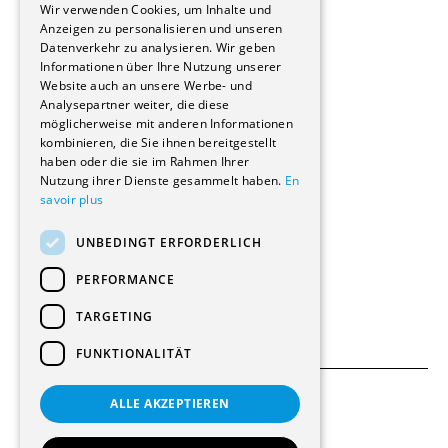
Immobilienverwaltungsgesellschaften
Wir verwenden Cookies, um Inhalte und
Stockwerkeigentum
Anzeigen zu personalisieren und unseren
Reportagen
Datenverkehr zu analysieren. Wir geben
Informationen über Ihre Nutzung unserer
Wohnungen
Website auch an unsere Werbe- und
Renovierungen
Analysepartner weiter, die diese
Innere Umbauten
möglicherweise mit anderen Informationen
Gastgewerbe und Tourismus
kombinieren, die Sie ihnen bereitgestellt
Verwaltungsgebäude und Geschäfte
haben oder die sie im Rahmen Ihrer
Schuleinrichtungen
Nutzung ihrer Dienste gesammelt haben.
En
savoir plus
Medizinische Einrichtungen
Villen
UNBEDINGT ERFORDERLICH
Kultur - Sport - Freizeit
Industrie - Handwerk
PERFORMANCE
Transport und Parkplätze
Diverse Bauten
TARGETING
FUNKTIONALITÄT
ALLE AKZEPTIEREN
Allgemeine Bedingungen
Einstellungen für Cookies