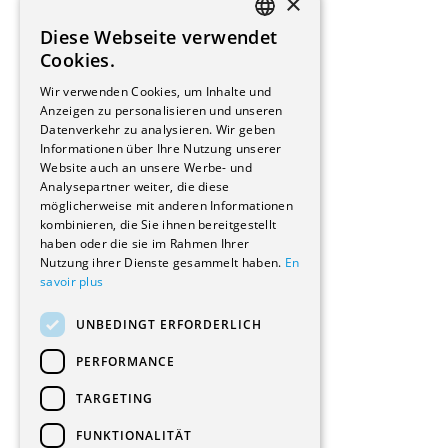
×
Installateure
Diese Webseite verwendet
Hersteller/Lieferanten
FRENCH
Cookies.
Bauherrschaften
GERMAN
Immobilienverwaltungsgesellschaften
Wir verwenden Cookies, um Inhalte und
Stockwerkeigentum
Anzeigen zu personalisieren und unseren
Reportagen
Datenverkehr zu analysieren. Wir geben
Informationen über Ihre Nutzung unserer
Wohnungen
Website auch an unsere Werbe- und
Renovierungen
Analysepartner weiter, die diese
Innere Umbauten
möglicherweise mit anderen Informationen
Gastgewerbe und Tourismus
kombinieren, die Sie ihnen bereitgestellt
Verwaltungsgebäude und Geschäfte
haben oder die sie im Rahmen Ihrer
Schuleinrichtungen
Nutzung ihrer Dienste gesammelt haben.
En
savoir plus
Medizinische Einrichtungen
Villen
UNBEDINGT ERFORDERLICH
Kultur - Sport - Freizeit
Industrie - Handwerk
PERFORMANCE
Transport und Parkplätze
Diverse Bauten
TARGETING
FUNKTIONALITÄT