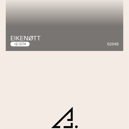
aux particuliers et à toutes les tailles d’entreprises,
• Offre de services télécom adaptés aux particuliers
et à toutes les tailles d’entreprises
EIKENØTT
62648
3274