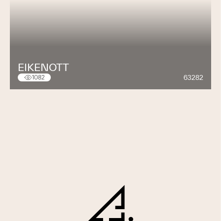
EIKENOTT
63282
1082