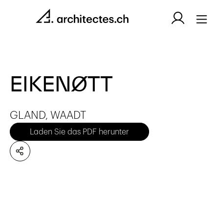
EIKENØTT
GLAND, WAADT
Laden Sie das PDF herunter