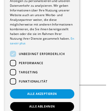
Anzeigen zu personalisieren und unseren
Reportagen
Datenverkehr zu analysieren. Wir geben
Informationen über Ihre Nutzung unserer
Wohnungen
Website auch an unsere Werbe- und
Renovierungen
Analysepartner weiter, die diese
Innere Umbauten
möglicherweise mit anderen Informationen
Gastgewerbe und Tourismus
kombinieren, die Sie ihnen bereitgestellt
Verwaltungsgebäude und Geschäfte
haben oder die sie im Rahmen Ihrer
Schuleinrichtungen
Nutzung ihrer Dienste gesammelt haben.
En
savoir plus
Medizinische Einrichtungen
Villen
UNBEDINGT ERFORDERLICH
Kultur - Sport - Freizeit
Industrie - Handwerk
PERFORMANCE
Transport und Parkplätze
Diverse Bauten
TARGETING
FUNKTIONALITÄT
ALLE AKZEPTIEREN
Allgemeine Bedingungen
Einstellungen für Cookies
ALLE ABLEHNEN
© 2026 Alle Rechte vorbehalten