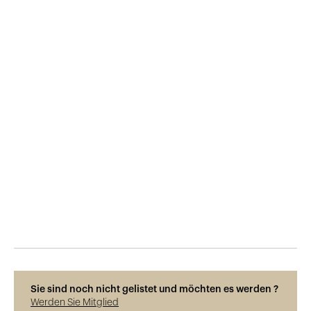
Veröffentlicht am
29.9.2017
3'274
Ansichten
Sie sind noch nicht gelistet und möchten es werden ?
Werden Sie Mitglied