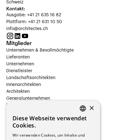
Schweiz
Kontakt:
Ausgabe: +41 21 635 16 82
Plattform: +41 21 631 10 50
info@architectes.ch
Mitglieder
Unternehmen & Bevollmächtigte
Lieferanten
Unternehmen
Dienstleister
Landschaftsarchitekten
Innenarchitekten
Architekten
Generalunternehmen
×
Beauftragte Unternehmen
Installateure
Diese Webseite verwendet
Hersteller/Lieferanten
FRENCH
Cookies.
Bauherrschaften
GERMAN
Immobilienverwaltungsgesellschaften
Wir verwenden Cookies, um Inhalte und
Stockwerkeigentum