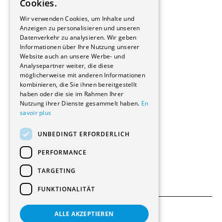
Cookies.
Bauherrschaften
GERMAN
Immobilienverwaltungsgesellschaften
Wir verwenden Cookies, um Inhalte und
Stockwerkeigentum
Anzeigen zu personalisieren und unseren
Reportagen
Datenverkehr zu analysieren. Wir geben
Informationen über Ihre Nutzung unserer
Wohnungen
Website auch an unsere Werbe- und
Renovierungen
Analysepartner weiter, die diese
Innere Umbauten
möglicherweise mit anderen Informationen
Gastgewerbe und Tourismus
kombinieren, die Sie ihnen bereitgestellt
Verwaltungsgebäude und Geschäfte
haben oder die sie im Rahmen Ihrer
Schuleinrichtungen
Nutzung ihrer Dienste gesammelt haben.
En
savoir plus
Medizinische Einrichtungen
Villen
UNBEDINGT ERFORDERLICH
Kultur - Sport - Freizeit
Industrie - Handwerk
PERFORMANCE
Transport und Parkplätze
Diverse Bauten
TARGETING
FUNKTIONALITÄT
ALLE AKZEPTIEREN
Allgemeine Bedingungen