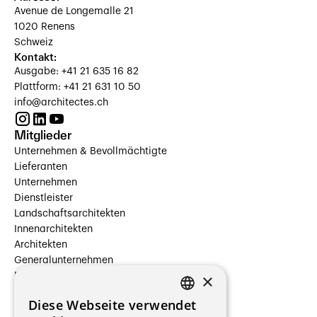
Avenue de Longemalle 21
1020 Renens
Schweiz
Kontakt:
Ausgabe: +41 21 635 16 82
Plattform: +41 21 631 10 50
info@architectes.ch
Mitglieder
Unternehmen & Bevollmächtigte
Lieferanten
Unternehmen
Dienstleister
Landschaftsarchitekten
Innenarchitekten
Architekten
Generalunternehmen
×
Beauftragte Unternehmen
Installateure
Diese Webseite verwendet
Hersteller/Lieferanten
FRENCH