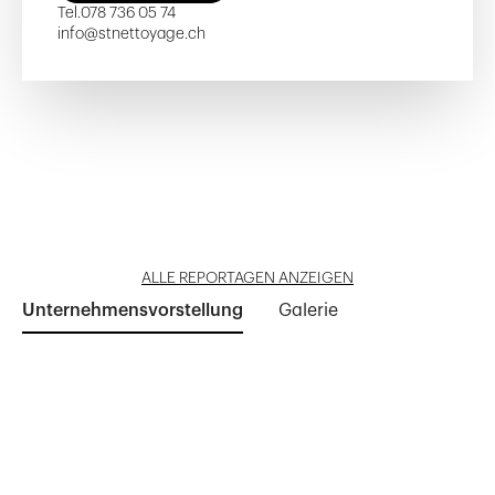
Tel.
078 736 05 74
info@stnettoyage.ch
Les Sauvabelines
Smarthill.ch
Quartier des Halles
Parc de la Fonderie
Düdingenplus - Étapes 2 et 4
Reportage öffnen
Reportage öffnen
Reportage öffnen
Reportage öffnen
Reportage öffnen
ALLE REPORTAGEN ANZEIGEN
Unternehmensvorstellung
Galerie