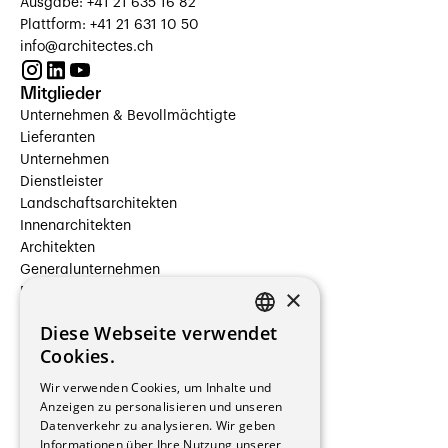
Ausgabe: +41 21 635 16 82
Plattform: +41 21 631 10 50
info@architectes.ch
Mitglieder
Unternehmen & Bevollmächtigte
Lieferanten
Unternehmen
Dienstleister
Landschaftsarchitekten
Innenarchitekten
Architekten
Generalunternehmen
×
Beauftragte Unternehmen
Installateure
Diese Webseite verwendet
Hersteller/Lieferanten
FRENCH
Cookies.
Bauherrschaften
GERMAN
Immobilienverwaltungsgesellschaften
Wir verwenden Cookies, um Inhalte und
Stockwerkeigentum
Anzeigen zu personalisieren und unseren
Reportagen
Datenverkehr zu analysieren. Wir geben
Informationen über Ihre Nutzung unserer
Wohnungen