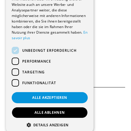
Website auch an unsere Werbe- und
Renovierungen
Analysepartner weiter, die diese
Innere Umbauten
möglicherweise mit anderen Informationen
Gastgewerbe und Tourismus
kombinieren, die Sie ihnen bereitgestellt
Verwaltungsgebäude und Geschäfte
haben oder die sie im Rahmen Ihrer
Schuleinrichtungen
Nutzung ihrer Dienste gesammelt haben.
En
savoir plus
Medizinische Einrichtungen
Villen
UNBEDINGT ERFORDERLICH
Kultur - Sport - Freizeit
Industrie - Handwerk
PERFORMANCE
Transport und Parkplätze
Diverse Bauten
TARGETING
FUNKTIONALITÄT
ALLE AKZEPTIEREN
Allgemeine Bedingungen
Einstellungen für Cookies
ALLE ABLEHNEN
© 2026 Alle Rechte vorbehalten
DETAILS ANZEIGEN