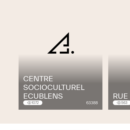
CENTRE
SOCIOCULTUREL
ECUBLENS
RUE 
63388
1072
563