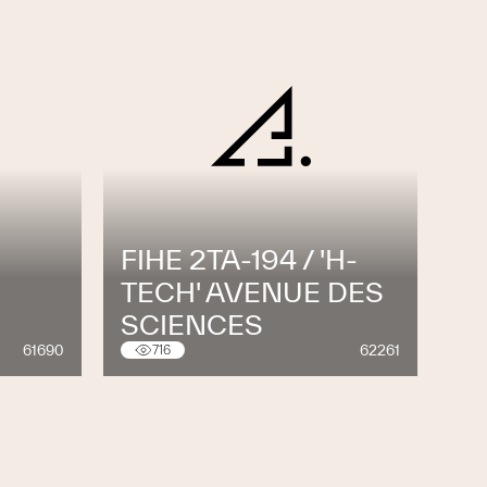
FIHE 2TA-194 / 'H-
TECH' AVENUE DES
SCIENCES
61690
62261
716