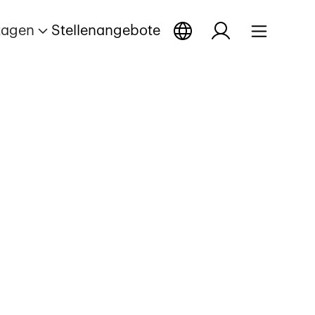
tagen
Stellenangebote
enue des
Reportage öffnen
Reportage öffnen