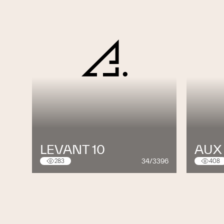
LEVANT 10
AUX 
34/3396
283
408