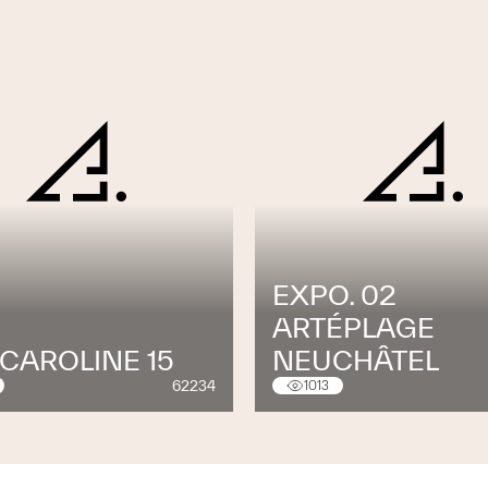
EXPO. 02
ARTÉPLAGE
CAROLINE 15
NEUCHÂTEL
62234
1013