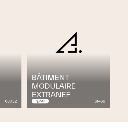
BÂTIMENT
MODULAIRE
EXTRANEF
63032
61458
561