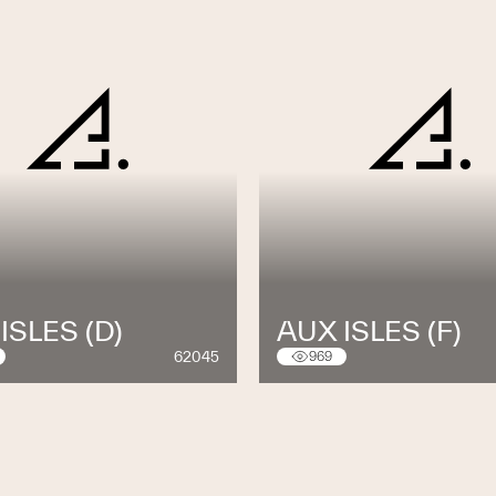
ISLES (D)
AUX ISLES (F)
62045
969