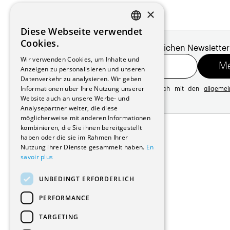
×
Diese Webseite verwendet
FRENCH
Cookies.
Melde dich für unseren monatlichen Newsletter
GERMAN
Wir verwenden Cookies, um Inhalte und
Anzeigen zu personalisieren und unseren
Datenverkehr zu analysieren. Wir geben
Informationen über Ihre Nutzung unserer
Mit der Registrierung erklären Sie sich mit den
allgeme
Website auch an unsere Werbe- und
Datenschutzrichtlinie
Analysepartner weiter, die diese
möglicherweise mit anderen Informationen
Adresse:
kombinieren, die Sie ihnen bereitgestellt
Avenue de Longemalle 21
haben oder die sie im Rahmen Ihrer
1020 Renens
Nutzung ihrer Dienste gesammelt haben.
En
Schweiz
savoir plus
Kontakt:
Ausgabe: +41 21 635 16 82
UNBEDINGT ERFORDERLICH
Plattform: +41 21 631 10 50
info@architectes.ch
PERFORMANCE
TARGETING