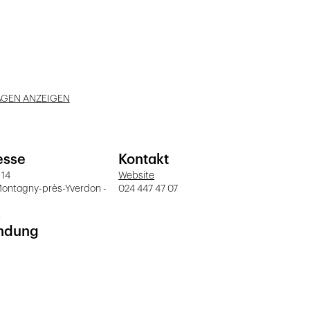
AGEN ANZEIGEN
esse
Kontakt
 14
Website
Montagny-près-Yverdon -
024 447 47 07
t
ndung