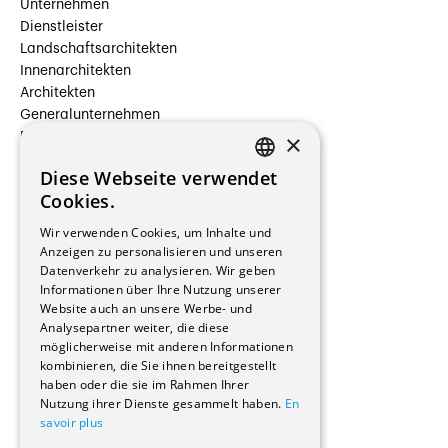
Unternehmen
Dienstleister
Landschaftsarchitekten
Innenarchitekten
Architekten
Generalunternehmen
×
Beauftragte Unternehmen
Installateure
Diese Webseite verwendet
Hersteller/Lieferanten
FRENCH
Cookies.
Bauherrschaften
GERMAN
Immobilienverwaltungsgesellschaften
Wir verwenden Cookies, um Inhalte und
Stockwerkeigentum
Anzeigen zu personalisieren und unseren
Reportagen
Datenverkehr zu analysieren. Wir geben
Informationen über Ihre Nutzung unserer
Wohnungen
Website auch an unsere Werbe- und
Renovierungen
Analysepartner weiter, die diese
Innere Umbauten
möglicherweise mit anderen Informationen
Gastgewerbe und Tourismus
kombinieren, die Sie ihnen bereitgestellt
Verwaltungsgebäude und Geschäfte
haben oder die sie im Rahmen Ihrer
Schuleinrichtungen
Nutzung ihrer Dienste gesammelt haben.
En
savoir plus
Medizinische Einrichtungen
Villen