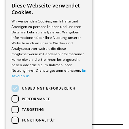
Installateure
Diese Webseite verwendet
Hersteller/Lieferanten
FRENCH
Cookies.
Bauherrschaften
GERMAN
Immobilienverwaltungsgesellschaften
Wir verwenden Cookies, um Inhalte und
Stockwerkeigentum
Anzeigen zu personalisieren und unseren
Reportagen
Datenverkehr zu analysieren. Wir geben
Informationen über Ihre Nutzung unserer
Wohnungen
Website auch an unsere Werbe- und
Renovierungen
Analysepartner weiter, die diese
Innere Umbauten
möglicherweise mit anderen Informationen
Gastgewerbe und Tourismus
kombinieren, die Sie ihnen bereitgestellt
Verwaltungsgebäude und Geschäfte
haben oder die sie im Rahmen Ihrer
Schuleinrichtungen
Nutzung ihrer Dienste gesammelt haben.
En
savoir plus
Medizinische Einrichtungen
Villen
UNBEDINGT ERFORDERLICH
Kultur - Sport - Freizeit
Industrie - Handwerk
PERFORMANCE
Transport und Parkplätze
Diverse Bauten
TARGETING
FUNKTIONALITÄT